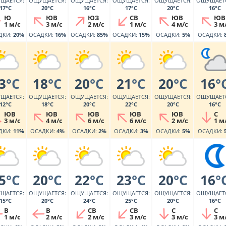
ЩАЕТСЯ:
ОЩУЩАЕТСЯ:
ОЩУЩАЕТСЯ:
ОЩУЩАЕТСЯ:
ОЩУЩАЕТСЯ:
ОЩУЩАЕТ
17°C
20°C
16°C
17°C
20°C
16°C
Ю
ЮВ
ЮЗ
СВ
ЮВ
ЮВ
1 м/с
3 м/с
2 м/с
1 м/с
4 м/с
3 м
ДКИ:
20%
ОСАДКИ:
16%
ОСАДКИ:
85%
ОСАДКИ:
15%
ОСАДКИ:
5%
ОСАДКИ:
3
°C
18
°C
20
°C
21
°C
20
°C
16
°
ЩАЕТСЯ:
ОЩУЩАЕТСЯ:
ОЩУЩАЕТСЯ:
ОЩУЩАЕТСЯ:
ОЩУЩАЕТСЯ:
ОЩУЩАЕТ
12°C
18°C
20°C
22°C
20°C
16°C
ЮВ
ЮВ
ЮВ
ЮВ
ЮВ
С
3 м/с
4 м/с
6 м/с
6 м/с
2 м/с
1 м
ДКИ:
11%
ОСАДКИ:
4%
ОСАДКИ:
2%
ОСАДКИ:
3%
ОСАДКИ:
5%
ОСАДКИ:
5
°C
20
°C
22
°C
23
°C
20
°C
16
°
ЩАЕТСЯ:
ОЩУЩАЕТСЯ:
ОЩУЩАЕТСЯ:
ОЩУЩАЕТСЯ:
ОЩУЩАЕТСЯ:
ОЩУЩАЕТ
15°C
20°C
24°C
25°C
20°C
16°C
В
В
СВ
СВ
С
С
1 м/с
2 м/с
2 м/с
3 м/с
3 м/с
3 м