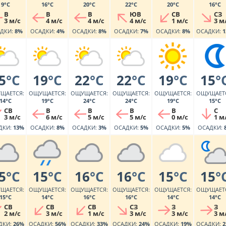
9°C
16°C
20°C
22°C
20°C
16°C
В
В
В
ЮВ
СВ
СЗ
3 м/с
4 м/с
4 м/с
4 м/с
1 м/с
3 м
ДКИ:
8%
ОСАДКИ:
4%
ОСАДКИ:
8%
ОСАДКИ:
7%
ОСАДКИ:
8%
ОСАДКИ:
5
°C
19
°C
22
°C
22
°C
19
°C
15
°
ЩАЕТСЯ:
ОЩУЩАЕТСЯ:
ОЩУЩАЕТСЯ:
ОЩУЩАЕТСЯ:
ОЩУЩАЕТСЯ:
ОЩУЩАЕТ
14°C
19°C
24°C
24°C
19°C
15°C
СВ
В
В
В
В
С
3 м/с
6 м/с
5 м/с
5 м/с
0 м/с
1 м
ДКИ:
13%
ОСАДКИ:
8%
ОСАДКИ:
3%
ОСАДКИ:
5%
ОСАДКИ:
5%
ОСАДКИ:
5
°C
15
°C
16
°C
16
°C
15
°C
15
°
ЩАЕТСЯ:
ОЩУЩАЕТСЯ:
ОЩУЩАЕТСЯ:
ОЩУЩАЕТСЯ:
ОЩУЩАЕТСЯ:
ОЩУЩАЕТ
15°C
14°C
16°C
16°C
14°C
14°C
СВ
СВ
СВ
СЗ
З
З
2 м/с
3 м/с
1 м/с
3 м/с
3 м/с
3 м
ДКИ:
26%
ОСАДКИ:
56%
ОСАДКИ:
33%
ОСАДКИ:
24%
ОСАДКИ:
19%
ОСАДКИ: