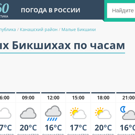
ПОГОДА В РОССИИ
публика
/
Канашский район
/
Малые Бикшихи
ых Бикшихах по часам
6:00
09:00
12:00
15:00
18:00
21:00
7
°C
20
°C
16
°C
17
°C
20
°C
16
°