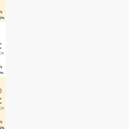
/с
12%
C
СЯ:
/с
8%
C
СЯ:
/с
22%