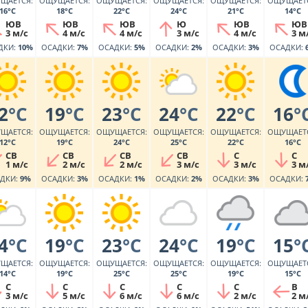
ЩАЕТСЯ:
ОЩУЩАЕТСЯ:
ОЩУЩАЕТСЯ:
ОЩУЩАЕТСЯ:
ОЩУЩАЕТСЯ:
ОЩУЩАЕТ
16°C
18°C
22°C
24°C
21°C
14°C
ЮВ
ЮВ
ЮВ
Ю
ЮВ
ЮВ
3 м/с
4 м/с
4 м/с
3 м/с
4 м/с
3 м
ДКИ:
10%
ОСАДКИ:
7%
ОСАДКИ:
5%
ОСАДКИ:
2%
ОСАДКИ:
3%
ОСАДКИ:
2
°C
19
°C
23
°C
24
°C
22
°C
16
°
ЩАЕТСЯ:
ОЩУЩАЕТСЯ:
ОЩУЩАЕТСЯ:
ОЩУЩАЕТСЯ:
ОЩУЩАЕТСЯ:
ОЩУЩАЕТ
12°C
19°C
24°C
25°C
22°C
16°C
СВ
СВ
СВ
СВ
С
С
1 м/с
2 м/с
2 м/с
3 м/с
3 м/с
3 м
ДКИ:
9%
ОСАДКИ:
3%
ОСАДКИ:
1%
ОСАДКИ:
2%
ОСАДКИ:
3%
ОСАДКИ:
4
°C
19
°C
23
°C
24
°C
19
°C
15
°
ЩАЕТСЯ:
ОЩУЩАЕТСЯ:
ОЩУЩАЕТСЯ:
ОЩУЩАЕТСЯ:
ОЩУЩАЕТСЯ:
ОЩУЩАЕТ
14°C
19°C
25°C
25°C
19°C
15°C
С
С
С
С
С
В
3 м/с
5 м/с
6 м/с
6 м/с
2 м/с
2 м