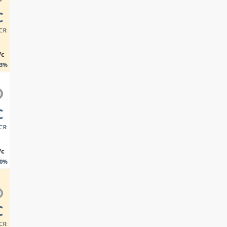
C
СЯ:
/с
33%
C
СЯ:
/с
20%
C
СЯ: