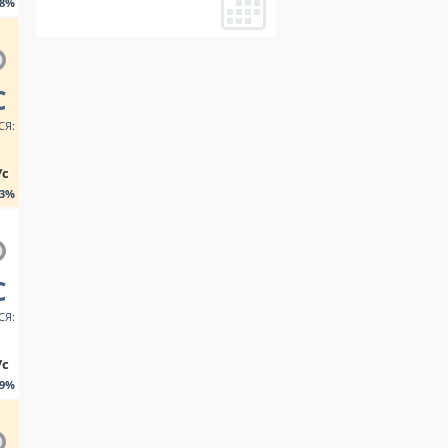
38%
C
СЯ:
/с
23%
C
СЯ:
/с
19%