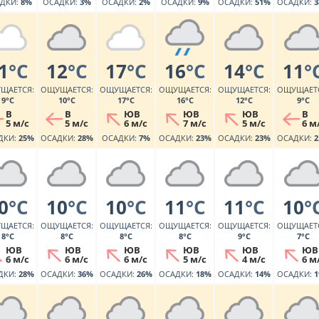
ДКИ:
8%
ОСАДКИ:
3%
ОСАДКИ:
2%
ОСАДКИ:
9%
ОСАДКИ:
51%
ОСАДКИ:
1
°C
12
°C
17
°C
16
°C
14
°C
11
°
ЩАЕТСЯ:
ОЩУЩАЕТСЯ:
ОЩУЩАЕТСЯ:
ОЩУЩАЕТСЯ:
ОЩУЩАЕТСЯ:
ОЩУЩАЕТ
9°C
10°C
17°C
16°C
12°C
9°C
В
В
ЮВ
ЮВ
ЮВ
В
5 м/с
5 м/с
6 м/с
7 м/с
5 м/с
6 м
ДКИ:
25%
ОСАДКИ:
28%
ОСАДКИ:
7%
ОСАДКИ:
23%
ОСАДКИ:
23%
ОСАДКИ:
0
°C
10
°C
10
°C
11
°C
11
°C
10
°
ЩАЕТСЯ:
ОЩУЩАЕТСЯ:
ОЩУЩАЕТСЯ:
ОЩУЩАЕТСЯ:
ОЩУЩАЕТСЯ:
ОЩУЩАЕТ
8°C
8°C
8°C
8°C
9°C
7°C
ЮВ
ЮВ
ЮВ
ЮВ
ЮВ
ЮВ
6 м/с
6 м/с
6 м/с
5 м/с
4 м/с
6 м
ДКИ:
28%
ОСАДКИ:
36%
ОСАДКИ:
26%
ОСАДКИ:
18%
ОСАДКИ:
14%
ОСАДКИ: