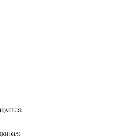
ЩАЕТСЯ:
ДКИ:
61%