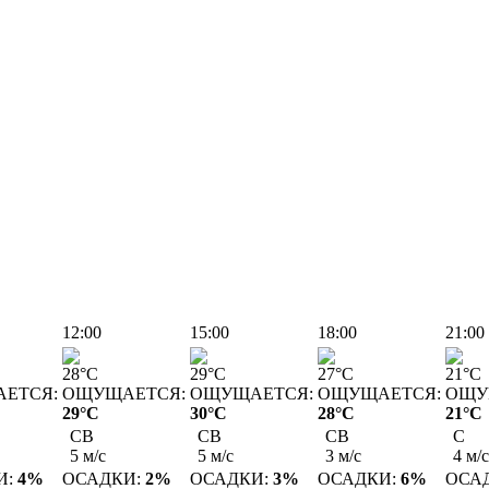
12:00
15:00
18:00
21:00
28
°C
29
°C
27
°C
21
°C
ЕТСЯ:
ОЩУЩАЕТСЯ:
ОЩУЩАЕТСЯ:
ОЩУЩАЕТСЯ:
ОЩУ
29°C
30°C
28°C
21°C
СВ
СВ
СВ
С
5 м/с
5 м/с
3 м/с
4 м/с
И:
4%
ОСАДКИ:
2%
ОСАДКИ:
3%
ОСАДКИ:
6%
ОСА