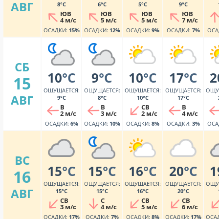
АВГ
8°C
6°C
5°C
9°C
ЮВ
ЮВ
ЮВ
ЮВ
4 м/с
5 м/с
5 м/с
7 м/с
ОСАДКИ:
15%
ОСАДКИ:
12%
ОСАДКИ:
9%
ОСАДКИ:
7%
ОСА
СБ
10
°C
9
°C
10
°C
17
°C
2
15
ОЩУЩАЕТСЯ:
ОЩУЩАЕТСЯ:
ОЩУЩАЕТСЯ:
ОЩУЩАЕТСЯ:
ОЩУ
АВГ
9°C
8°C
10°C
17°C
В
В
СВ
В
2 м/с
3 м/с
2 м/с
4 м/с
ОСАДКИ:
6%
ОСАДКИ:
10%
ОСАДКИ:
8%
ОСАДКИ:
3%
ОСА
ВС
15
°C
15
°C
16
°C
20
°C
1
16
ОЩУЩАЕТСЯ:
ОЩУЩАЕТСЯ:
ОЩУЩАЕТСЯ:
ОЩУЩАЕТСЯ:
ОЩУ
АВГ
15°C
15°C
16°C
20°C
СВ
С
СВ
СВ
3 м/с
4 м/с
5 м/с
6 м/с
ОСАДКИ:
17%
ОСАДКИ:
7%
ОСАДКИ:
8%
ОСАДКИ:
17%
ОСА