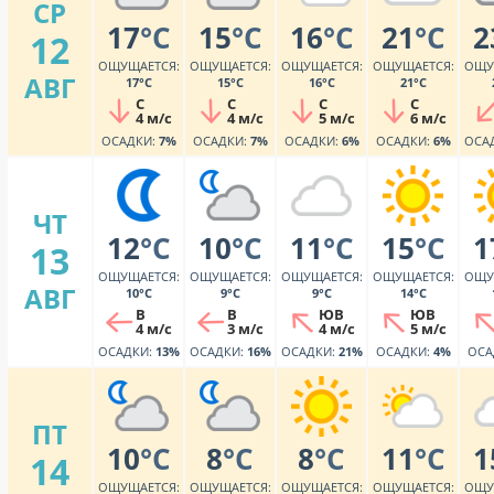
СР
17
°C
15
°C
16
°C
21
°C
2
12
ОЩУЩАЕТСЯ:
ОЩУЩАЕТСЯ:
ОЩУЩАЕТСЯ:
ОЩУЩАЕТСЯ:
ОЩУ
АВГ
17°C
15°C
16°C
21°C
С
С
С
С
4 м/с
4 м/с
5 м/с
6 м/с
ОСАДКИ:
7%
ОСАДКИ:
7%
ОСАДКИ:
6%
ОСАДКИ:
6%
ОСА
ЧТ
12
°C
10
°C
11
°C
15
°C
1
13
ОЩУЩАЕТСЯ:
ОЩУЩАЕТСЯ:
ОЩУЩАЕТСЯ:
ОЩУЩАЕТСЯ:
ОЩУ
АВГ
10°C
9°C
9°C
14°C
В
В
ЮВ
ЮВ
4 м/с
3 м/с
4 м/с
5 м/с
ОСАДКИ:
13%
ОСАДКИ:
16%
ОСАДКИ:
21%
ОСАДКИ:
4%
ОСА
ПТ
10
°C
8
°C
8
°C
11
°C
1
14
ОЩУЩАЕТСЯ:
ОЩУЩАЕТСЯ:
ОЩУЩАЕТСЯ:
ОЩУЩАЕТСЯ:
ОЩУ