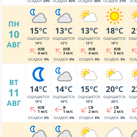
ОСАДКИ:
54%
ОСАДКИ:
45%
ОСАДКИ:
36%
ОСАДКИ:
21%
ОСА
ПН
15
°C
13
°C
13
°C
18
°C
2
10
ОЩУЩАЕТСЯ:
ОЩУЩАЕТСЯ:
ОЩУЩАЕТСЯ:
ОЩУЩАЕТСЯ:
ОЩУ
АВГ
14°C
12°C
12°C
18°C
ЮВ
ЮВ
ЮВ
ЮВ
4 м/с
3 м/с
4 м/с
5 м/с
ОСАДКИ:
9%
ОСАДКИ:
8%
ОСАДКИ:
8%
ОСАДКИ:
3%
ОСА
ВТ
14
°C
14
°C
15
°C
20
°C
2
11
ОЩУЩАЕТСЯ:
ОЩУЩАЕТСЯ:
ОЩУЩАЕТСЯ:
ОЩУЩАЕТСЯ:
ОЩУ
АВГ
15°C
14°C
15°C
20°C
ЮВ
В
СВ
СВ
1 м/с
1 м/с
2 м/с
2 м/с
ОСАДКИ:
6%
ОСАДКИ:
6%
ОСАДКИ:
8%
ОСАДКИ:
3%
ОСА