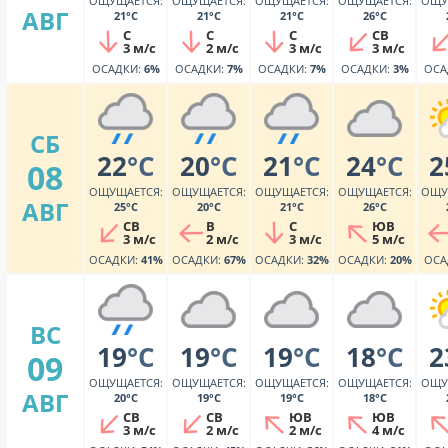
ОЩУЩАЕТСЯ:
ОЩУЩАЕТСЯ:
ОЩУЩАЕТСЯ:
ОЩУЩАЕТСЯ:
ОЩУ
АВГ
21°C
21°C
21°C
26°C
С
С
С
СВ
3 м/с
2 м/с
3 м/с
3 м/с
ОСАДКИ:
6%
ОСАДКИ:
7%
ОСАДКИ:
7%
ОСАДКИ:
3%
ОСА
СБ
22
°C
20
°C
21
°C
24
°C
2
08
ОЩУЩАЕТСЯ:
ОЩУЩАЕТСЯ:
ОЩУЩАЕТСЯ:
ОЩУЩАЕТСЯ:
ОЩУ
АВГ
25°C
20°C
21°C
26°C
СВ
В
С
ЮВ
3 м/с
2 м/с
3 м/с
5 м/с
ОСАДКИ:
41%
ОСАДКИ:
67%
ОСАДКИ:
32%
ОСАДКИ:
20%
ОСА
ВС
19
°C
19
°C
19
°C
18
°C
2
09
ОЩУЩАЕТСЯ:
ОЩУЩАЕТСЯ:
ОЩУЩАЕТСЯ:
ОЩУЩАЕТСЯ:
ОЩУ
АВГ
20°C
19°C
19°C
18°C
СВ
СВ
ЮВ
ЮВ
3 м/с
2 м/с
2 м/с
4 м/с