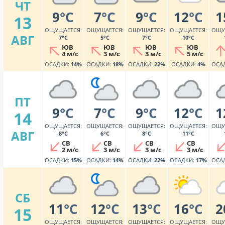
ЧТ
9
°C
7
°C
9
°C
12
°C
1
13
ОЩУЩАЕТСЯ:
ОЩУЩАЕТСЯ:
ОЩУЩАЕТСЯ:
ОЩУЩАЕТСЯ:
ОЩУ
АВГ
7°C
5°C
7°C
10°C
ЮВ
ЮВ
ЮВ
ЮВ
4 м/с
3 м/с
3 м/с
5 м/с
ОСАДКИ:
14%
ОСАДКИ:
18%
ОСАДКИ:
22%
ОСАДКИ:
4%
ОСА
ПТ
9
°C
7
°C
9
°C
12
°C
1
14
ОЩУЩАЕТСЯ:
ОЩУЩАЕТСЯ:
ОЩУЩАЕТСЯ:
ОЩУЩАЕТСЯ:
ОЩУ
АВГ
8°C
6°C
8°C
11°C
СВ
СВ
СВ
СВ
2 м/с
3 м/с
3 м/с
3 м/с
ОСАДКИ:
15%
ОСАДКИ:
14%
ОСАДКИ:
22%
ОСАДКИ:
17%
ОСА
СБ
11
°C
12
°C
13
°C
16
°C
2
15
ОЩУЩАЕТСЯ:
ОЩУЩАЕТСЯ:
ОЩУЩАЕТСЯ:
ОЩУЩАЕТСЯ:
ОЩУ