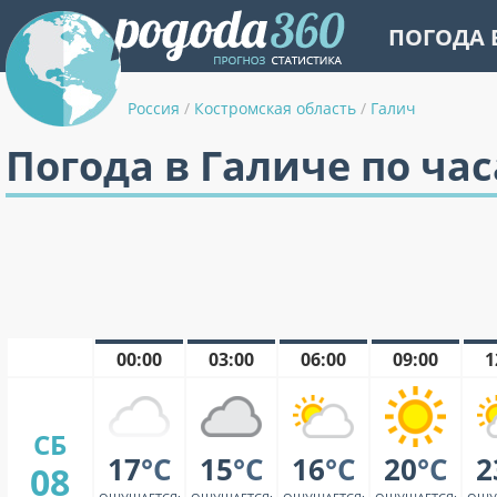
ПОГОДА 
Россия
/
Костромская область
/
Галич
Погода в Галиче по ча
00:00
03:00
06:00
09:00
1
СБ
17
°C
15
°C
16
°C
20
°C
2
08