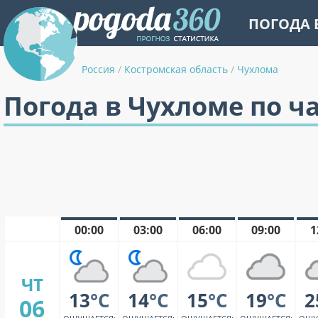
ПОГОДА 
Россия
/
Костромская область
/
Чухлома
Погода в Чухломе по ч
00:00
03:00
06:00
09:00
1
ЧТ
13
°C
14
°C
15
°C
19
°C
2
06