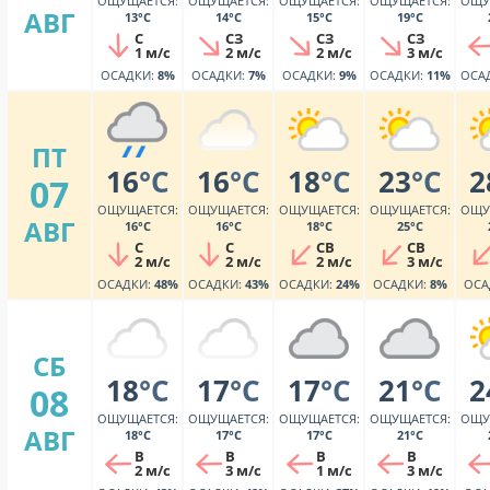
ОЩУЩАЕТСЯ:
ОЩУЩАЕТСЯ:
ОЩУЩАЕТСЯ:
ОЩУЩАЕТСЯ:
ОЩУ
АВГ
13°C
14°C
15°C
19°C
С
СЗ
СЗ
СЗ
1 м/с
2 м/с
2 м/с
3 м/с
ОСАДКИ:
8%
ОСАДКИ:
7%
ОСАДКИ:
9%
ОСАДКИ:
11%
ОСА
ПТ
16
°C
16
°C
18
°C
23
°C
2
07
ОЩУЩАЕТСЯ:
ОЩУЩАЕТСЯ:
ОЩУЩАЕТСЯ:
ОЩУЩАЕТСЯ:
ОЩУ
АВГ
16°C
16°C
18°C
25°C
С
С
СВ
СВ
2 м/с
2 м/с
2 м/с
3 м/с
ОСАДКИ:
48%
ОСАДКИ:
43%
ОСАДКИ:
24%
ОСАДКИ:
8%
ОСА
СБ
18
°C
17
°C
17
°C
21
°C
2
08
ОЩУЩАЕТСЯ:
ОЩУЩАЕТСЯ:
ОЩУЩАЕТСЯ:
ОЩУЩАЕТСЯ:
ОЩУ
АВГ
18°C
17°C
17°C
21°C
В
В
В
В
2 м/с
3 м/с
1 м/с
3 м/с