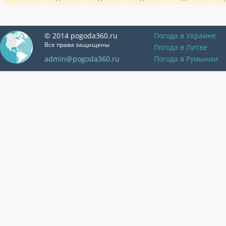
© 2014 pogoda360.ru
Погода в Украине
Все права защищены
Погода в Литве
admin@pogoda360.ru
Погода в Румынии