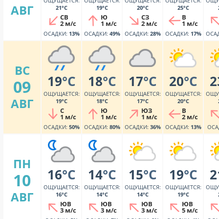
ОЩУЩАЕТСЯ:
ОЩУЩАЕТСЯ:
ОЩУЩАЕТСЯ:
ОЩУЩАЕТСЯ:
ОЩУ
АВГ
21°C
19°C
20°C
25°C
СВ
Ю
СЗ
В
2 м/с
1 м/с
2 м/с
1 м/с
ОСАДКИ:
13%
ОСАДКИ:
49%
ОСАДКИ:
28%
ОСАДКИ:
17%
ОСА
ВС
19
°C
18
°C
17
°C
20
°C
2
09
ОЩУЩАЕТСЯ:
ОЩУЩАЕТСЯ:
ОЩУЩАЕТСЯ:
ОЩУЩАЕТСЯ:
ОЩУ
АВГ
19°C
18°C
17°C
20°C
С
Ю
ЮЗ
В
1 м/с
1 м/с
1 м/с
2 м/с
ОСАДКИ:
50%
ОСАДКИ:
80%
ОСАДКИ:
36%
ОСАДКИ:
13%
ОСА
ПН
16
°C
14
°C
15
°C
19
°C
2
10
ОЩУЩАЕТСЯ:
ОЩУЩАЕТСЯ:
ОЩУЩАЕТСЯ:
ОЩУЩАЕТСЯ:
ОЩУ
АВГ
16°C
14°C
14°C
19°C
ЮВ
ЮВ
ЮВ
ЮВ
3 м/с
3 м/с
3 м/с
5 м/с