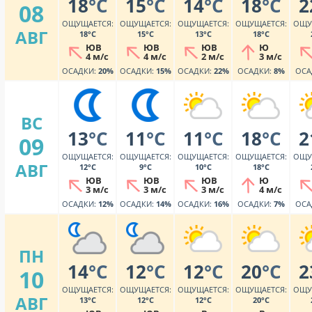
18
°C
15
°C
14
°C
18
°C
2
08
ОЩУЩАЕТСЯ:
ОЩУЩАЕТСЯ:
ОЩУЩАЕТСЯ:
ОЩУЩАЕТСЯ:
ОЩУ
АВГ
18°C
15°C
13°C
18°C
ЮВ
ЮВ
ЮВ
Ю
4 м/с
4 м/с
2 м/с
3 м/с
ОСАДКИ:
20%
ОСАДКИ:
15%
ОСАДКИ:
22%
ОСАДКИ:
8%
ОСА
ВС
13
°C
11
°C
11
°C
18
°C
2
09
ОЩУЩАЕТСЯ:
ОЩУЩАЕТСЯ:
ОЩУЩАЕТСЯ:
ОЩУЩАЕТСЯ:
ОЩУ
АВГ
12°C
9°C
10°C
18°C
ЮВ
ЮВ
ЮВ
Ю
3 м/с
3 м/с
3 м/с
4 м/с
ОСАДКИ:
12%
ОСАДКИ:
14%
ОСАДКИ:
16%
ОСАДКИ:
7%
ОСА
ПН
14
°C
12
°C
12
°C
20
°C
2
10
ОЩУЩАЕТСЯ:
ОЩУЩАЕТСЯ:
ОЩУЩАЕТСЯ:
ОЩУЩАЕТСЯ:
ОЩУ
АВГ
13°C
12°C
12°C
20°C