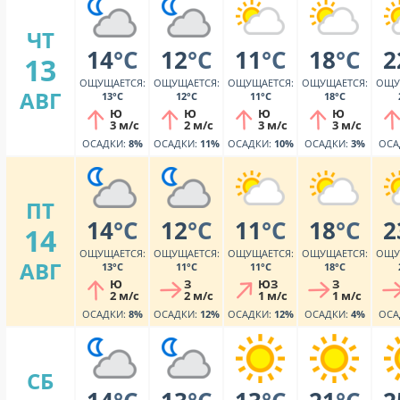
ЧТ
14
°C
12
°C
11
°C
18
°C
2
13
ОЩУЩАЕТСЯ:
ОЩУЩАЕТСЯ:
ОЩУЩАЕТСЯ:
ОЩУЩАЕТСЯ:
ОЩУ
АВГ
13°C
12°C
11°C
18°C
Ю
Ю
Ю
Ю
3 м/с
2 м/с
3 м/с
3 м/с
ОСАДКИ:
8%
ОСАДКИ:
11%
ОСАДКИ:
10%
ОСАДКИ:
3%
ОСА
ПТ
14
°C
12
°C
11
°C
18
°C
2
14
ОЩУЩАЕТСЯ:
ОЩУЩАЕТСЯ:
ОЩУЩАЕТСЯ:
ОЩУЩАЕТСЯ:
ОЩУ
АВГ
13°C
11°C
11°C
18°C
Ю
З
ЮЗ
З
2 м/с
2 м/с
1 м/с
1 м/с
ОСАДКИ:
8%
ОСАДКИ:
12%
ОСАДКИ:
12%
ОСАДКИ:
4%
ОСА
СБ