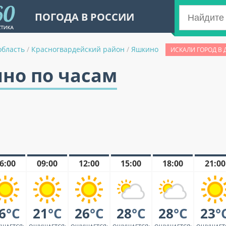
ПОГОДА В РОССИИ
область
/
Красногвардейский район
/
Яшкино
ИСКАЛИ ГОРОД В 
но по часам
6:00
09:00
12:00
15:00
18:00
21:00
6
°C
21
°C
26
°C
28
°C
28
°C
23
°