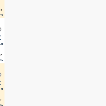
/с
7%
C
СЯ:
/с
6%
C
СЯ:
/с
4%