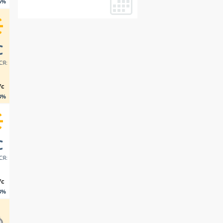
6%
C
СЯ:
/с
3%
C
СЯ:
/с
3%