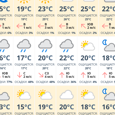
5
°C
19
°C
23
°C
25
°C
25
°C
22
°
ЩАЕТСЯ:
ОЩУЩАЕТСЯ:
ОЩУЩАЕТСЯ:
ОЩУЩАЕТСЯ:
ОЩУЩАЕТСЯ:
ОЩУЩАЕТ
15°C
19°C
25°C
26°C
25°C
22°C
З
В
В
В
ЮВ
В
1 м/с
1 м/с
3 м/с
3 м/с
2 м/с
1 м
ДКИ:
6%
ОСАДКИ:
3%
ОСАДКИ:
1%
ОСАДКИ:
1%
ОСАДКИ:
2%
ОСАДКИ:
6
°C
17
°C
20
°C
22
°C
20
°C
18
°
ЩАЕТСЯ:
ОЩУЩАЕТСЯ:
ОЩУЩАЕТСЯ:
ОЩУЩАЕТСЯ:
ОЩУЩАЕТСЯ:
ОЩУЩАЕТ
16°C
17°C
20°C
22°C
20°C
18°C
ЮВ
С
СЗ
Ю
Ю
Ю
1 м/с
2 м/с
4 м/с
5 м/с
5 м/с
5 м
ДКИ:
77%
ОСАДКИ:
48%
ОСАДКИ:
48%
ОСАДКИ:
36%
ОСАДКИ:
4%
ОСАДКИ:
3
°C
15
°C
19
°C
20
°C
18
°C
16
°
ЩАЕТСЯ:
ОЩУЩАЕТСЯ:
ОЩУЩАЕТСЯ:
ОЩУЩАЕТСЯ:
ОЩУЩАЕТСЯ:
ОЩУЩАЕТ