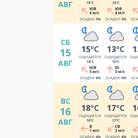
АВГ
15°C
13°C
ЮВ
ЮВ
4 м/с
4 м/с
ОСАДКИ:
5%
ОСАДКИ:
5%
ОСА
СБ
15
°C
13
°C
1
15
ОЩУЩАЕТСЯ:
ОЩУЩАЕТСЯ:
ОЩУ
АВГ
14°C
12°C
ЮВ
Ю
3 м/с
3 м/с
ОСАДКИ:
6%
ОСАДКИ:
5%
ОСА
ВС
18
°C
17
°C
1
16
ОЩУЩАЕТСЯ:
ОЩУЩАЕТСЯ:
ОЩУ
АВГ
18°C
17°C
В
СВ
1 м/с
2 м/с
ОСАДКИ:
4%
ОСАДКИ:
4%
ОСА