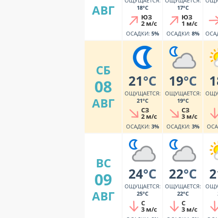
ОЩУЩАЕТСЯ:
ОЩУЩАЕТСЯ:
ОЩУ
АВГ
18°C
17°C
ЮЗ
ЮЗ
2 м/с
1 м/с
ОСАДКИ:
5%
ОСАДКИ:
8%
ОСА
СБ
21
°C
19
°C
1
08
ОЩУЩАЕТСЯ:
ОЩУЩАЕТСЯ:
ОЩУ
АВГ
21°C
19°C
СЗ
СЗ
2 м/с
3 м/с
ОСАДКИ:
3%
ОСАДКИ:
3%
ОСА
ВС
24
°C
22
°C
2
09
ОЩУЩАЕТСЯ:
ОЩУЩАЕТСЯ:
ОЩУ
АВГ
25°C
22°C
С
С
3 м/с
3 м/с