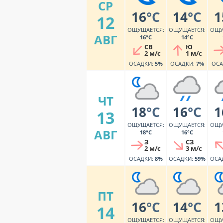
СР
16
°C
14
°C
1
12
ОЩУЩАЕТСЯ:
ОЩУЩАЕТСЯ:
ОЩУ
АВГ
16°C
14°C
СВ
Ю
2 м/с
1 м/с
ОСАДКИ:
5%
ОСАДКИ:
7%
ОСА
ЧТ
18
°C
16
°C
1
13
ОЩУЩАЕТСЯ:
ОЩУЩАЕТСЯ:
ОЩУ
АВГ
18°C
16°C
З
СЗ
2 м/с
3 м/с
ОСАДКИ:
8%
ОСАДКИ:
59%
ОСА
ПТ
16
°C
14
°C
1
14
ОЩУЩАЕТСЯ:
ОЩУЩАЕТСЯ:
ОЩУ