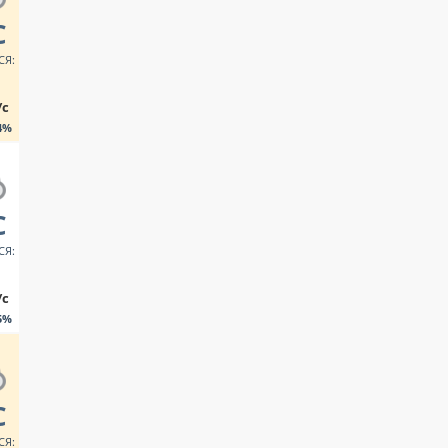
C
СЯ:
/с
4%
C
СЯ:
/с
5%
C
СЯ: