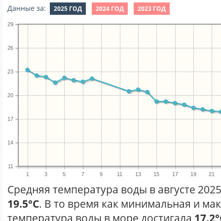
Данные за:
2025 ГОД
2024 ГОД
2023 ГОД
29
26
23
20
17
14
11
1
3
5
7
9
11
13
15
17
19
21
Средняя температура воды в августе 2025
19.5°C
. В то время как минимальная и ма
температура воды в море достигала
17.2°