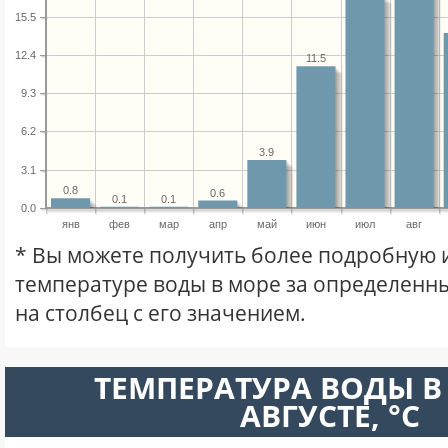
15.5
12.4
11.5
9.3
6.2
3.9
3.1
0.8
0.6
0.1
0.1
0.0
янв
фев
мар
апр
май
июн
июл
авг
* Вы можете получить более подробную
температуре воды в море за определенны
на столбец с его значением.
ТЕМПЕРАТУРА ВОДЫ В
АВГУСТЕ, °C