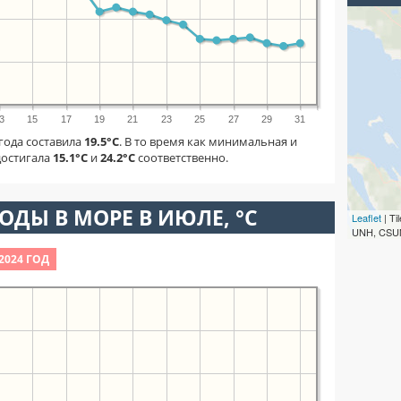
3
15
17
19
21
23
25
27
29
31
 года составила
19.5°C
. В то время как минимальная и
достигала
15.1°C
и
24.2°C
соответственно.
ОДЫ В МОРЕ В ИЮЛЕ, °C
Leaflet
| T
UNH, CSUM
2024 ГОД