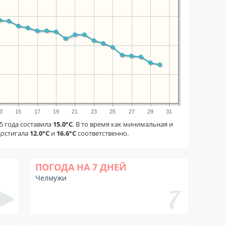
3
15
17
19
21
23
25
27
29
31
5 года составила
15.0°C
. В то время как минимальная и
достигала
12.0°C
и
16.6°C
соответственно.
ПОГОДА НА 7 ДНЕЙ
Челмужи