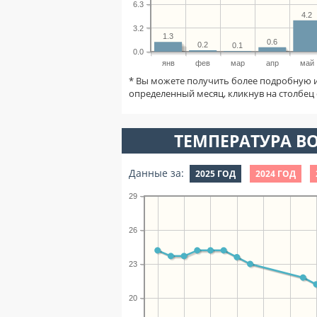
6.3
4.2
3.2
1.3
0.6
0.2
0.1
0.0
янв
фев
мар
апр
май
* Вы можете получить более подробную 
определенный месяц, кликнув на столбец 
ТЕМПЕРАТУРА ВО
Данные за:
2025 ГОД
2024 ГОД
29
26
23
20