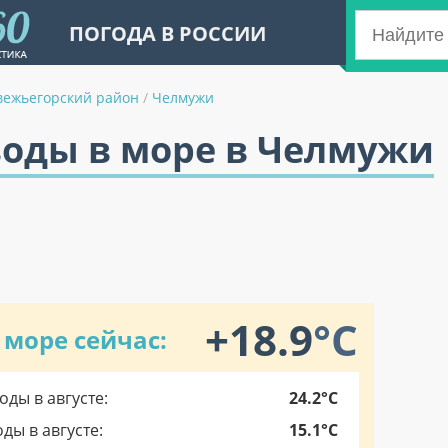
ПОГОДА В РОССИИ
ежьегорский район
/
Челмужи
воды в море в Челмужи
+18.9
°C
 море сейчас:
ды в августе:
24.2°C
ы в августе:
15.1°C