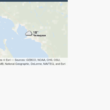
iles © Esri — Sources: GEBCO, NOAA, CHS, OSU,
B, National Geographic, DeLorme, NAVTEQ, and Esri