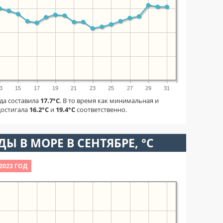
3
15
17
19
21
23
25
27
29
31
да составила
17.7°C
. В то время как минимальная и
достигала
16.2°C
и
19.4°C
соответственно.
Ы В МОРЕ В СЕНТЯБРЕ, °C
2023 ГОД