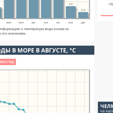
4.6
2.4
июн
июл
авг
сен
окт
ноя
дек
информацию о температуре воды в море за
с его значением.
ДЫ В МОРЕ В АВГУСТЕ, °C
2023 ГОД
ЧЕЛ
на кар