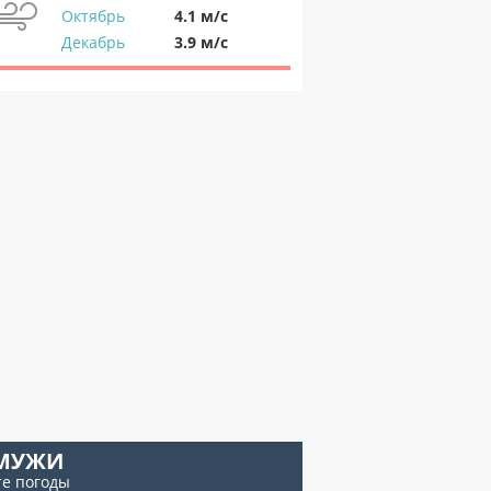
Октябрь
4.1 м/с
Декабрь
3.9 м/с
МУЖИ
те погоды