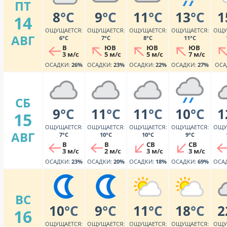
ПТ
8
°C
9
°C
11
°C
13
°C
1
14
ОЩУЩАЕТСЯ:
ОЩУЩАЕТСЯ:
ОЩУЩАЕТСЯ:
ОЩУЩАЕТСЯ:
ОЩУ
АВГ
6°C
7°C
8°C
11°C
В
ЮВ
ЮВ
ЮВ
3 м/с
5 м/с
5 м/с
7 м/с
ОСАДКИ:
26%
ОСАДКИ:
23%
ОСАДКИ:
22%
ОСАДКИ:
27%
ОСА
СБ
9
°C
11
°C
11
°C
10
°C
1
15
ОЩУЩАЕТСЯ:
ОЩУЩАЕТСЯ:
ОЩУЩАЕТСЯ:
ОЩУЩАЕТСЯ:
ОЩУ
АВГ
7°C
10°C
10°C
9°C
В
В
СВ
СВ
3 м/с
2 м/с
3 м/с
3 м/с
ОСАДКИ:
23%
ОСАДКИ:
20%
ОСАДКИ:
18%
ОСАДКИ:
69%
ОСА
ВС
10
°C
9
°C
11
°C
18
°C
2
16
ОЩУЩАЕТСЯ:
ОЩУЩАЕТСЯ:
ОЩУЩАЕТСЯ:
ОЩУЩАЕТСЯ:
ОЩУ