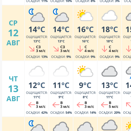
ОСАДКИ:
11%
ОСАДКИ:
10%
ОСАДКИ:
8%
ОСАДКИ:
3%
ОСА
СР
14
°C
14
°C
16
°C
18
°C
1
12
ОЩУЩАЕТСЯ:
ОЩУЩАЕТСЯ:
ОЩУЩАЕТСЯ:
ОЩУЩАЕТСЯ:
ОЩУ
АВГ
13°C
13°C
16°C
18°C
СЗ
СЗ
С
С
3 м/с
3 м/с
4 м/с
4 м/с
ОСАДКИ:
13%
ОСАДКИ:
9%
ОСАДКИ:
9%
ОСАДКИ:
9%
ОСА
ЧТ
12
°C
11
°C
9
°C
13
°C
1
13
ОЩУЩАЕТСЯ:
ОЩУЩАЕТСЯ:
ОЩУЩАЕТСЯ:
ОЩУЩАЕТСЯ:
ОЩУ
АВГ
11°C
9°C
8°C
11°C
В
В
В
В
3 м/с
3 м/с
3 м/с
5 м/с
ОСАДКИ:
42%
ОСАДКИ:
54%
ОСАДКИ:
14%
ОСАДКИ:
20%
ОСА