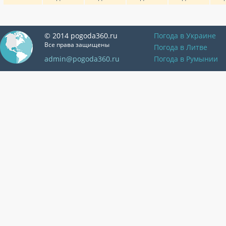
© 2014 pogoda360.ru
Погода в Украине
Все права защищены
Погода в Литве
admin@pogoda360.ru
Погода в Румынии