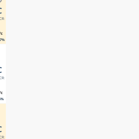
C
СЯ:
/с
27%
C
СЯ:
/с
6%
C
СЯ: