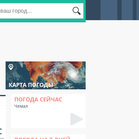
КАРТА ПОГОДЫ
ПОГОДА СЕЙЧАС
Чемал
C