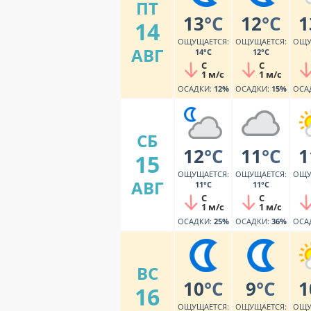
ПТ
13
°C
12
°C
1
14
ОЩУЩАЕТСЯ:
ОЩУЩАЕТСЯ:
ОЩУ
АВГ
14°C
12°C
С
С
1 м/с
1 м/с
ОСАДКИ:
12%
ОСАДКИ:
15%
ОСА
СБ
12
°C
11
°C
1
15
ОЩУЩАЕТСЯ:
ОЩУЩАЕТСЯ:
ОЩУ
АВГ
11°C
11°C
С
С
1 м/с
1 м/с
ОСАДКИ:
25%
ОСАДКИ:
36%
ОСА
ВС
10
°C
9
°C
1
16
ОЩУЩАЕТСЯ:
ОЩУЩАЕТСЯ:
ОЩУ