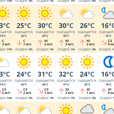
ДКИ:
13%
ОСАДКИ:
3%
ОСАДКИ:
1%
ОСАДКИ:
1%
ОСАДКИ:
4%
ОСАДКИ:
3
°C
25
°C
30
°C
30
°C
26
°C
16
°
ЩАЕТСЯ:
ОЩУЩАЕТСЯ:
ОЩУЩАЕТСЯ:
ОЩУЩАЕТСЯ:
ОЩУЩАЕТСЯ:
ОЩУЩАЕТ
13°C
26°C
29°C
30°C
27°C
16°C
С
С
Ю
Ю
Ю
СЗ
2 м/с
1 м/с
2 м/с
3 м/с
2 м/с
0 м
ДКИ:
11%
ОСАДКИ:
2%
ОСАДКИ:
1%
ОСАДКИ:
1%
ОСАДКИ:
3%
ОСАДКИ:
3
°C
24
°C
31
°C
32
°C
24
°C
16
°
ЩАЕТСЯ:
ОЩУЩАЕТСЯ:
ОЩУЩАЕТСЯ:
ОЩУЩАЕТСЯ:
ОЩУЩАЕТСЯ:
ОЩУЩАЕТ
13°C
26°C
30°C
31°C
25°C
16°C
СЗ
СЗ
СЗ
Ю
Ю
Ю
2 м/с
2 м/с
1 м/с
2 м/с
1 м/с
0 м
ДКИ:
14%
ОСАДКИ:
2%
ОСАДКИ:
1%
ОСАДКИ:
1%
ОСАДКИ:
2%
ОСАДКИ: