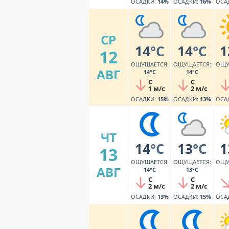
ОСАДКИ:
14%
ОСАДКИ:
16%
ОСА
СР
14
°C
14
°C
1
12
ОЩУЩАЕТСЯ:
ОЩУЩАЕТСЯ:
ОЩУ
АВГ
14°C
14°C
С
С
1 м/с
2 м/с
ОСАДКИ:
15%
ОСАДКИ:
13%
ОСА
ЧТ
14
°C
13
°C
1
13
ОЩУЩАЕТСЯ:
ОЩУЩАЕТСЯ:
ОЩУ
АВГ
14°C
13°C
С
С
2 м/с
2 м/с
ОСАДКИ:
13%
ОСАДКИ:
15%
ОСА