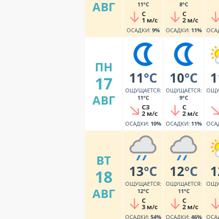
АВГ
11°C
8°C
С
С
1 м/с
2 м/с
ОСАДКИ:
9%
ОСАДКИ:
11%
ОСА
ПН
11
°C
10
°C
1
17
ОЩУЩАЕТСЯ:
ОЩУЩАЕТСЯ:
ОЩУ
АВГ
11°C
9°C
СЗ
С
2 м/с
2 м/с
ОСАДКИ:
10%
ОСАДКИ:
11%
ОСА
ВТ
13
°C
12
°C
1
18
ОЩУЩАЕТСЯ:
ОЩУЩАЕТСЯ:
ОЩУ
АВГ
12°C
11°C
С
С
3 м/с
2 м/с
ОСАДКИ:
54%
ОСАДКИ:
46%
ОСА