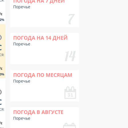
ПОГОДА НА 7 ДНЕЙ
СЯ:
Поречье
/с
12%
ПОГОДА НА 14 ДНЕЙ
Поречье
C
СЯ:
/с
ПОГОДА ПО МЕСЯЦАМ
13%
Поречье
C
СЯ:
ПОГОДА В АВГУСТЕ
Поречье
/с