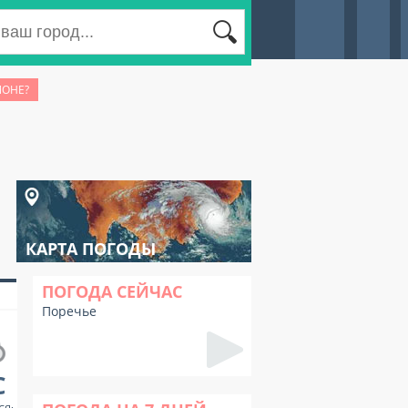
ЙОНЕ?
КАРТА ПОГОДЫ
ПОГОДА СЕЙЧАС
Поречье
C