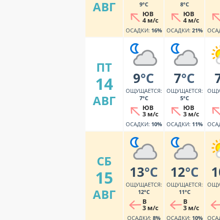
АВГ
9°C
8°C
ЮВ
ЮВ
4 м/с
4 м/с
ОСАДКИ:
16%
ОСАДКИ:
21%
ОСА
ПТ
9
°C
7
°C
14
ОЩУЩАЕТСЯ:
ОЩУЩАЕТСЯ:
ОЩУ
АВГ
7°C
5°C
ЮВ
ЮВ
3 м/с
3 м/с
ОСАДКИ:
10%
ОСАДКИ:
11%
ОСА
СБ
13
°C
12
°C
1
15
ОЩУЩАЕТСЯ:
ОЩУЩАЕТСЯ:
ОЩУ
АВГ
12°C
11°C
В
В
3 м/с
3 м/с
ОСАДКИ:
8%
ОСАДКИ:
10%
ОСА