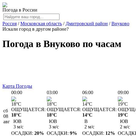
Погода в России
Россия
/
Московская область
/
Дмитровский район
/
Внуково
Искали город в другом районе?
Погода в Внуково по часам
Карта Погоды
00:00
03:00
06:00
09:00
18
°C
18
°C
14
°C
19
°C
ОЩУЩАЕТСЯ:
ОЩУЩАЕТСЯ:
ОЩУЩАЕТСЯ:
ОЩУЩА
сб
18°C
18°C
14°C
19°C
08
ЮВ
ЮВ
В
ЮВ
авг
3 м/с
3 м/с
2 м/с
2 м/с
ОСАДКИ:
20%
ОСАДКИ:
9%
ОСАДКИ:
12%
ОСАДК