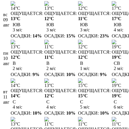
14
°C
13
°C
12
°C
17
°C
ОЩУЩАЕТСЯ:
ОЩУЩАЕТСЯ:
ОЩУЩАЕТСЯ:
ОЩУЩА
вс
13°C
12°C
11°C
17°C
09
ЮВ
ЮВ
ЮВ
ЮВ
авг
3 м/с
3 м/с
3 м/с
4 м/с
ОСАДКИ:
14%
ОСАДКИ:
15%
ОСАДКИ:
23%
ОСАДК
13
°C
11
°C
12
°C
19
°C
ОЩУЩАЕТСЯ:
ОЩУЩАЕТСЯ:
ОЩУЩАЕТСЯ:
ОЩУЩА
пн
12°C
11°C
12°C
19°C
10
В
В
В
СВ
авг
2 м/с
2 м/с
1 м/с
2 м/с
ОСАДКИ:
9%
ОСАДКИ:
10%
ОСАДКИ:
9%
ОСАДК
14
°C
13
°C
15
°C
19
°C
ОЩУЩАЕТСЯ:
ОЩУЩАЕТСЯ:
ОЩУЩАЕТСЯ:
ОЩУЩА
вт
14°C
12°C
15°C
19°C
11
С
С
С
С
авг
4 м/с
4 м/с
5 м/с
6 м/с
ОСАДКИ:
10%
ОСАДКИ:
10%
ОСАДКИ:
10%
ОСАДК
13
°C
11
°C
11
°C
11
°C