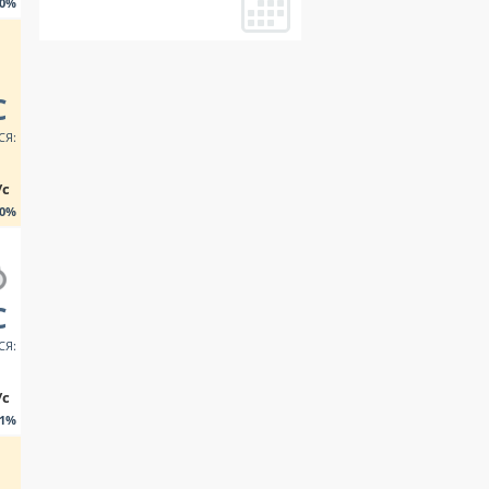
10%
C
СЯ:
/с
10%
C
СЯ:
/с
11%