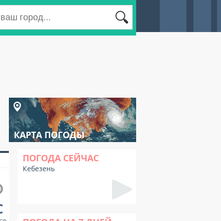
КАРТА ПОГОДЫ
ПОГОДА СЕЙЧАС
Кебезень
C