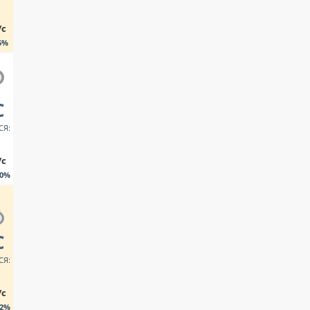
/с
5%
C
СЯ:
/с
20%
C
СЯ:
/с
22%