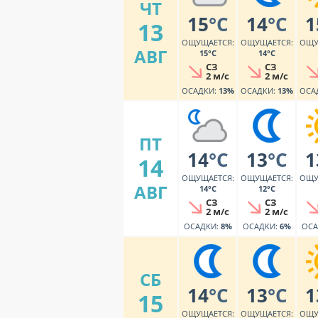
ЧТ
15
°C
14
°C
1
13
ОЩУЩАЕТСЯ:
ОЩУЩАЕТСЯ:
ОЩУ
АВГ
15°C
14°C
СЗ
СЗ
2 м/с
2 м/с
ОСАДКИ:
13%
ОСАДКИ:
13%
ОСА
ПТ
14
°C
13
°C
1
14
ОЩУЩАЕТСЯ:
ОЩУЩАЕТСЯ:
ОЩУ
АВГ
14°C
12°C
СЗ
СЗ
2 м/с
2 м/с
ОСАДКИ:
8%
ОСАДКИ:
6%
ОСА
СБ
14
°C
13
°C
1
15
ОЩУЩАЕТСЯ:
ОЩУЩАЕТСЯ:
ОЩУ