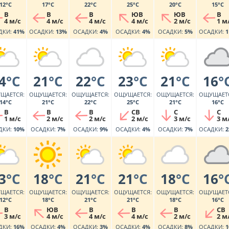
12°C
17°C
22°C
25°C
20°C
15°C
В
В
В
ЮВ
ЮВ
В
4 м/с
4 м/с
4 м/с
4 м/с
2 м/с
1 м
ДКИ:
41%
ОСАДКИ:
13%
ОСАДКИ:
4%
ОСАДКИ:
4%
ОСАДКИ:
5%
ОСАДКИ:
4
°C
21
°C
22
°C
23
°C
21
°C
16
°
ЩАЕТСЯ:
ОЩУЩАЕТСЯ:
ОЩУЩАЕТСЯ:
ОЩУЩАЕТСЯ:
ОЩУЩАЕТСЯ:
ОЩУЩАЕТ
14°C
21°C
22°C
25°C
21°C
16°C
В
В
В
СВ
С
С
1 м/с
2 м/с
2 м/с
2 м/с
3 м/с
3 м
ДКИ:
10%
ОСАДКИ:
7%
ОСАДКИ:
9%
ОСАДКИ:
4%
ОСАДКИ:
7%
ОСАДКИ:
3
°C
18
°C
21
°C
21
°C
18
°C
16
°
ЩАЕТСЯ:
ОЩУЩАЕТСЯ:
ОЩУЩАЕТСЯ:
ОЩУЩАЕТСЯ:
ОЩУЩАЕТСЯ:
ОЩУЩАЕТ
12°C
18°C
21°C
21°C
18°C
16°C
В
ЮВ
В
В
В
СВ
3 м/с
4 м/с
4 м/с
4 м/с
2 м/с
2 м
ДКИ:
16%
ОСАДКИ:
4%
ОСАДКИ:
3%
ОСАДКИ:
4%
ОСАДКИ:
8%
ОСАДКИ: