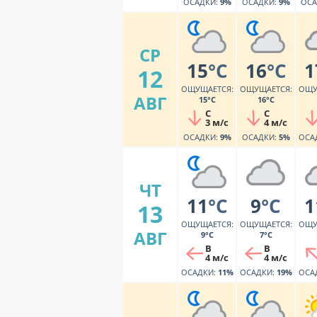
ОСАДКИ:
9%
ОСАДКИ:
9%
ОСА
СР
15
°C
16
°C
1
12
ОЩУЩАЕТСЯ:
ОЩУЩАЕТСЯ:
ОЩУ
АВГ
15°C
16°C
С
С
3 м/с
4 м/с
ОСАДКИ:
9%
ОСАДКИ:
5%
ОСА
ЧТ
11
°C
9
°C
1
13
ОЩУЩАЕТСЯ:
ОЩУЩАЕТСЯ:
ОЩУ
АВГ
9°C
7°C
В
В
4 м/с
4 м/с
ОСАДКИ:
11%
ОСАДКИ:
19%
ОСА