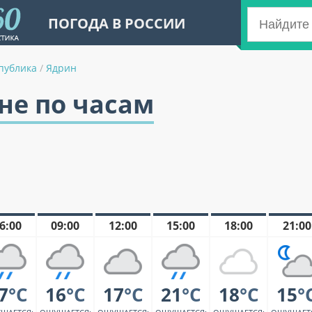
ПОГОДА В РОССИИ
публика
/
Ядрин
не по часам
6:00
09:00
12:00
15:00
18:00
21:00
7
°C
16
°C
17
°C
21
°C
18
°C
15
°