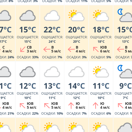
ДКИ:
8%
ОСАДКИ:
3%
ОСАДКИ:
1%
ОСАДКИ:
11%
ОСАДКИ:
5%
ОСАДКИ:
7
°C
15
°C
22
°C
20
°C
18
°C
15
°
ЩАЕТСЯ:
ОЩУЩАЕТСЯ:
ОЩУЩАЕТСЯ:
ОЩУЩАЕТСЯ:
ОЩУЩАЕТСЯ:
ОЩУЩАЕТ
17°C
15°C
24°C
20°C
18°C
13°C
С
СВ
В
В
ЮВ
В
4 м/с
3 м/с
5 м/с
4 м/с
6 м/с
5 м
ДКИ:
24%
ОСАДКИ:
33%
ОСАДКИ:
7%
ОСАДКИ:
3%
ОСАДКИ:
5%
ОСАДКИ:
1
°C
12
°C
13
°C
14
°C
11
°C
9
°C
ЩАЕТСЯ:
ОЩУЩАЕТСЯ:
ОЩУЩАЕТСЯ:
ОЩУЩАЕТСЯ:
ОЩУЩАЕТСЯ:
ОЩУЩАЕТ
9°C
10°C
11°C
12°C
10°C
7°C
ЮВ
ЮВ
ЮВ
Ю
Ю
ЮВ
4 м/с
5 м/с
5 м/с
6 м/с
4 м/с
4 м
ДКИ:
21%
ОСАДКИ:
22%
ОСАДКИ:
10%
ОСАДКИ:
7%
ОСАДКИ:
6%
ОСАДКИ: