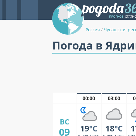
Россия
/
Чувашская рес
Погода в Ядри
00:00
03:00
0
ВС
19
°C
18
°C
1
09