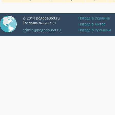
© 2014 pogoda360.ru
Погода в Украине
Все права защищены
Погода в Литве
admin@pogoda360.ru
Погода в Румынии