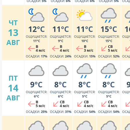
ОСАДКИ:
5%
ОСАДКИ:
6%
ОСАДКИ:
6%
ОСАДКИ:
5%
ОСА
ЧТ
12
°C
11
°C
11
°C
15
°C
1
13
ОЩУЩАЕТСЯ:
ОЩУЩАЕТСЯ:
ОЩУЩАЕТСЯ:
ОЩУЩАЕТСЯ:
ОЩУ
АВГ
11°C
9°C
10°C
15°C
В
В
В
СВ
4 м/с
4 м/с
3 м/с
5 м/с
ОСАДКИ:
17%
ОСАДКИ:
24%
ОСАДКИ:
15%
ОСАДКИ:
52%
ОСА
ПТ
9
°C
8
°C
8
°C
8
°C
14
ОЩУЩАЕТСЯ:
ОЩУЩАЕТСЯ:
ОЩУЩАЕТСЯ:
ОЩУЩАЕТСЯ:
ОЩУ
АВГ
6°C
6°C
5°C
5°C
В
СВ
СВ
СВ
5 м/с
4 м/с
4 м/с
4 м/с
ОСАДКИ:
25%
ОСАДКИ:
31%
ОСАДКИ:
54%
ОСАДКИ:
54%
ОСА