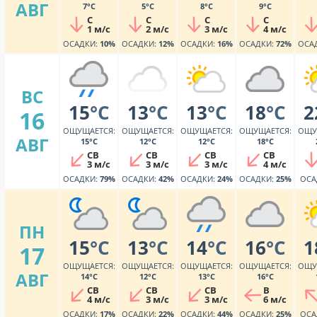
АВГ
7°C
5°C
8°C
9°C
С
С
С
С
1 м/с
2 м/с
3 м/с
4 м/с
ОСАДКИ:
10%
ОСАДКИ:
12%
ОСАДКИ:
16%
ОСАДКИ:
72%
ОСА
ВС
15
°C
13
°C
13
°C
18
°C
2
16
ОЩУЩАЕТСЯ:
ОЩУЩАЕТСЯ:
ОЩУЩАЕТСЯ:
ОЩУЩАЕТСЯ:
ОЩУ
АВГ
15°C
12°C
12°C
18°C
СВ
СВ
СВ
СВ
3 м/с
3 м/с
3 м/с
4 м/с
ОСАДКИ:
79%
ОСАДКИ:
42%
ОСАДКИ:
24%
ОСАДКИ:
25%
ОСА
ПН
15
°C
13
°C
14
°C
16
°C
1
17
ОЩУЩАЕТСЯ:
ОЩУЩАЕТСЯ:
ОЩУЩАЕТСЯ:
ОЩУЩАЕТСЯ:
ОЩУ
АВГ
14°C
12°C
13°C
16°C
СВ
СВ
СВ
В
4 м/с
3 м/с
3 м/с
6 м/с
ОСАДКИ:
17%
ОСАДКИ:
22%
ОСАДКИ:
44%
ОСАДКИ:
25%
ОСА