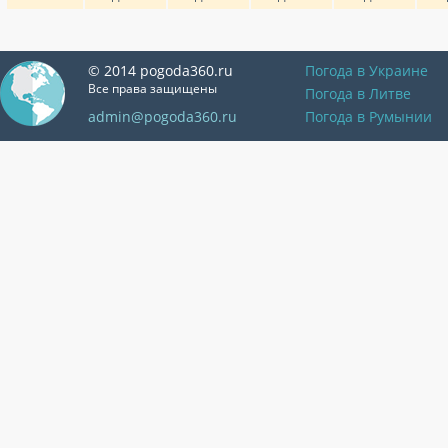
© 2014 pogoda360.ru
Погода в Украине
Все права защищены
Погода в Литве
admin@pogoda360.ru
Погода в Румынии