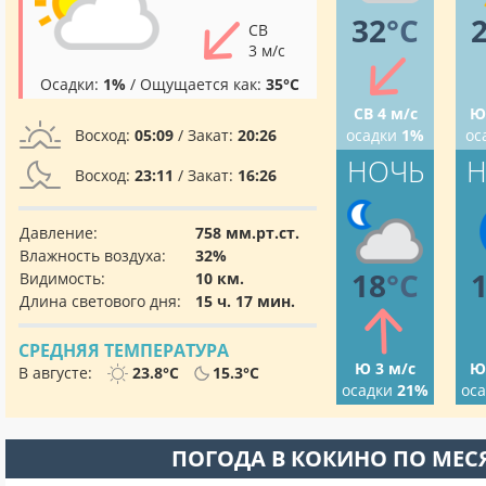
32
°C
СВ
3 м/с
Осадки:
1%
/ Ощущается как:
35°C
СВ 4 м/с
Ю
Восход:
05:09
/ Закат:
20:26
осадки
1%
ос
НОЧЬ
Н
Восход:
23:11
/ Закат:
16:26
Давление:
758 мм.рт.ст.
Влажность воздуха:
32%
18
°C
Видимость:
10 км.
Длина светового дня:
15 ч. 17 мин.
СРЕДНЯЯ ТЕМПЕРАТУРА
Ю 3 м/с
Ю
В августе:
23.8°C
15.3°C
осадки
21%
ос
ПОГОДА В КОКИНО ПО МЕ