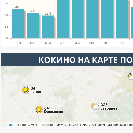
42
35.3
30.5
27.6
28
14
0
янв
фев
мар
апр
май
июн
июл
авг
КОКИНО НА КАРТЕ П
Leaflet
| Tiles © Esri — Sources: GEBCO, NOAA, CHS, OSU, UNH, CSUMB, National 