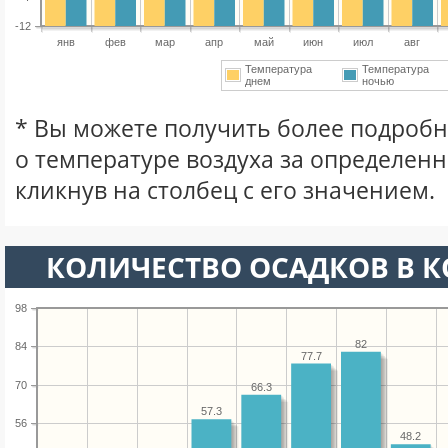
-12
янв
фев
мар
апр
май
июн
июл
авг
Температура
Температура
днем
ночью
* Вы можете получить более подро
о температуре воздуха за определен
кликнув на столбец с его значением.
КОЛИЧЕСТВО ОСАДКОВ В 
98
82
84
77.7
70
66.3
57.3
56
48.2