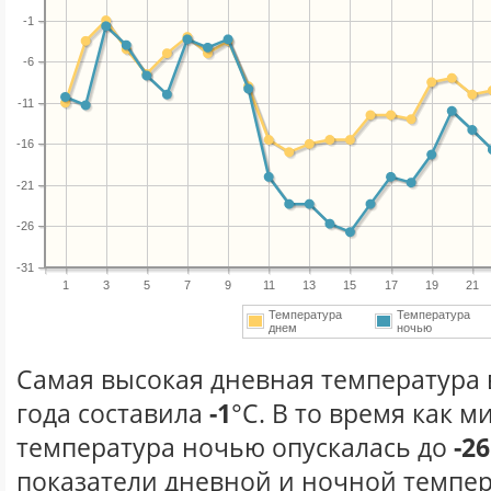
-1
-6
-11
-16
-21
-26
-31
1
3
5
7
9
11
13
15
17
19
21
Температура
Температура
днем
ночью
Самая высокая дневная температура 
года составила
-1
°С. В то время как 
температура ночью опускалась до
-26
показатели дневной и ночной темпер