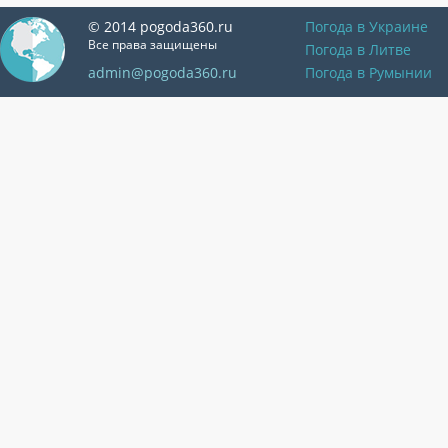
© 2014 pogoda360.ru
Погода в Украине
Все права защищены
Погода в Литве
admin@pogoda360.ru
Погода в Румынии