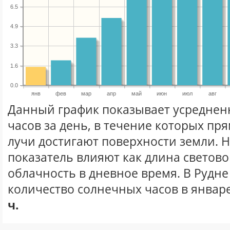
6.5
4.9
3.3
1.6
0.0
янв
фев
мар
апр
май
июн
июл
авг
Данный график показывает усреднен
часов за день, в течение которых п
лучи достигают поверхности земли. 
показатель влияют как длина световог
облачность в дневное время. В Рудн
количество солнечных часов в январе
ч.