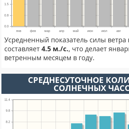
1.5
0.8
0.0
янв
фев
мар
апр
май
июн
июл
авг
Усредненный показатель силы ветра 
составляет
4.5 м./с.
, что делает янва
ветренным месяцем в году.
СРЕДНЕСУТОЧНОЕ КОЛ
СОЛНЕЧНЫХ ЧАС
11.4
9.8
8.2