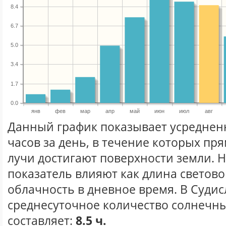
8.4
6.7
5.0
3.4
1.7
0.0
янв
фев
мар
апр
май
июн
июл
авг
Данный график показывает усреднен
часов за день, в течение которых п
лучи достигают поверхности земли. 
показатель влияют как длина световог
облачность в дневное время. В Судис
среднесуточное количество солнечных
составляет:
8.5 ч.