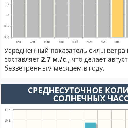
1.9
1.3
0.6
0.0
янв
фев
мар
апр
май
июн
июл
авг
Усредненный показатель силы ветра в
составляет
2.7 м./с.
, что делает авгус
безветренным месяцем в году.
СРЕДНЕСУТОЧНОЕ КОЛ
СОЛНЕЧНЫХ ЧАС
11.8
10.1