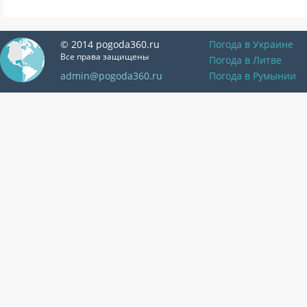
© 2014 pogoda360.ru
Погода в Украине
Все права защищены
Погода в Литве
admin@pogoda360.ru
Погода в Румынии