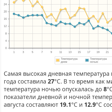
24
20
16
12
8
4
0
1
3
5
7
9
11
13
15
17
19
21
Температура
Температура
днем
ночью
Самая высокая дневная температура в
года составила
27
°С. В то время как
температура ночью опускалась до
8
°
показатели дневной и ночной темпер
августа составляют
19.1
°С и
12.9
°С со