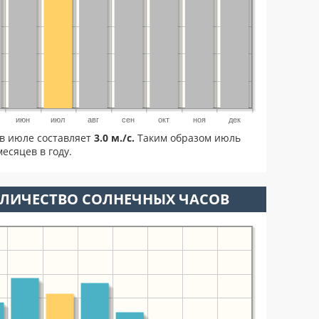
июн
июл
авг
сен
окт
ноя
дек
в июле составляет
3.0 м./с.
Таким образом июль
есяцев в году.
ОЛИЧЕСТВО СОЛНЕЧНЫХ ЧАСОВ