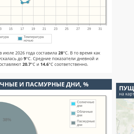
3
15
17
19
21
23
25
27
29
31
атура
Температура
ночью
в июле 2026 года составила
28
°С. В то время как
скалась до
9
°C. Средние показатели дневной и
составляют
20.7
°С и
14.6
°С соответственно.
ЧНЫЕ И ПАСМУРНЫЕ ДНИ, %
ПУЩ
на кар
Солнечные
дни
Облачные
дни
38%
Пасмурные
дни