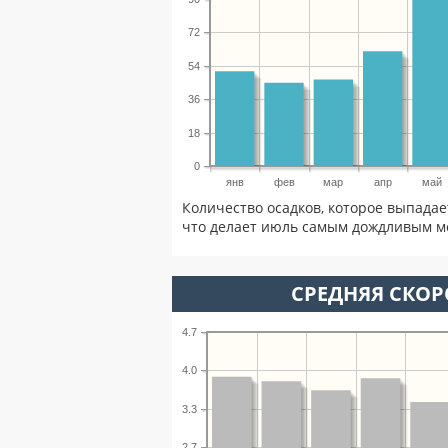
72
54
36
18
0
янв
фев
мар
апр
май
Количество осадков, которое выпада
что делает июль самым дождливым ме
СРЕДНЯЯ СКОР
4.7
4.0
3.3
2.7