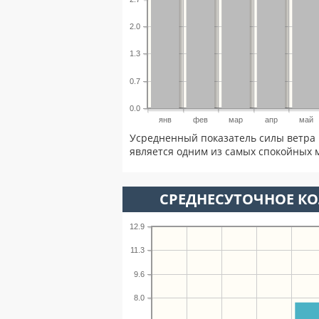
2.0
1.3
0.7
0.0
янв
фев
мар
апр
май
Усредненный показатель силы ветра 
является одним из самых спокойных м
СРЕДНЕСУТОЧНОЕ К
12.9
11.3
9.6
8.0