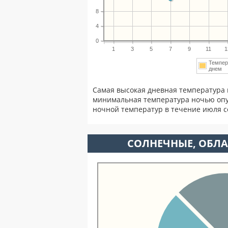
8
4
0
1
3
5
7
9
11
1
Темпер
днем
Самая высокая дневная температура 
минимальная температура ночью опу
ночной температур в течение июля 
CОЛНЕЧНЫЕ, ОБЛА