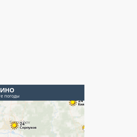
ИНО
те погоды