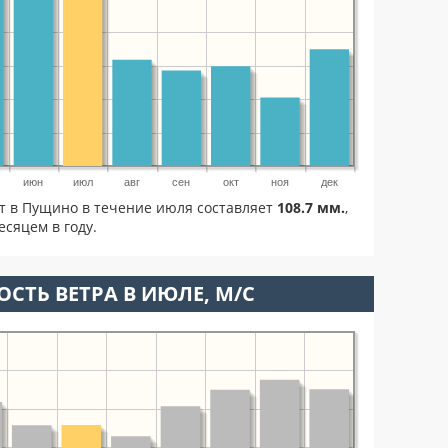
июн
июл
авг
сен
окт
ноя
дек
ет в Пущино в течение июля составляет
108.7 мм.
,
сяцем в году.
ОСТЬ ВЕТРА В ИЮЛЕ, М/С