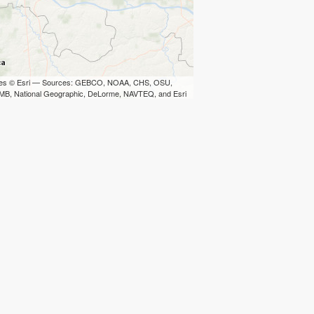
iles © Esri — Sources: GEBCO, NOAA, CHS, OSU,
B, National Geographic, DeLorme, NAVTEQ, and Esri