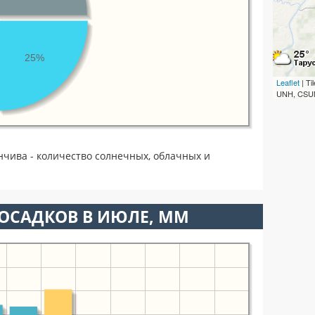
25%
Leaflet
| T
UNH, CSUM
чива - количество солнечных, облачных и
ОСАДКОВ В ИЮЛЕ, ММ