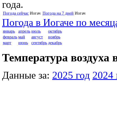
года.
Погода сейчас
Иогач
Погода на 7 дней
Иогач
Погода в Иогаче по месяц
январь
апрель
июль
октябрь
февраль
май
август
ноябрь
март
июнь
сентябрь
декабрь
Температура воздуха в
Данные за:
2025 год
2024 