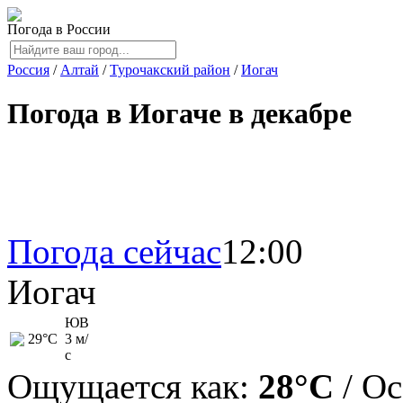
Погода в России
Россия
/
Алтай
/
Турочакский район
/
Иогач
Погода в Иогаче в декабре
Погода сейчас
12:00
Иогач
ЮВ
29
°C
3 м/
с
Ощущается как:
28°C
/ О