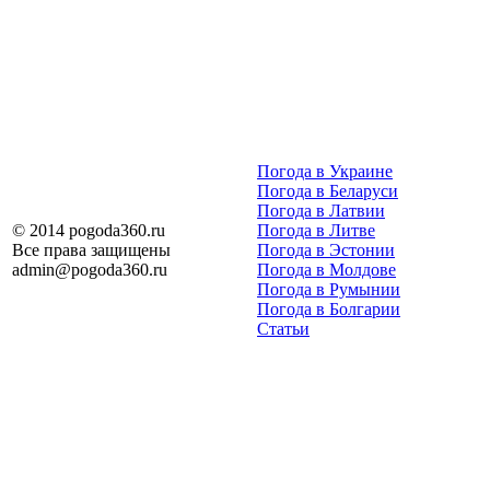
Погода в Украине
Погода в Беларуси
Погода в Латвии
© 2014 pogoda360.ru
Погода в Литве
Все права защищены
Погода в Эстонии
admin@pogoda360.ru
Погода в Молдове
Погода в Румынии
Погода в Болгарии
Статьи