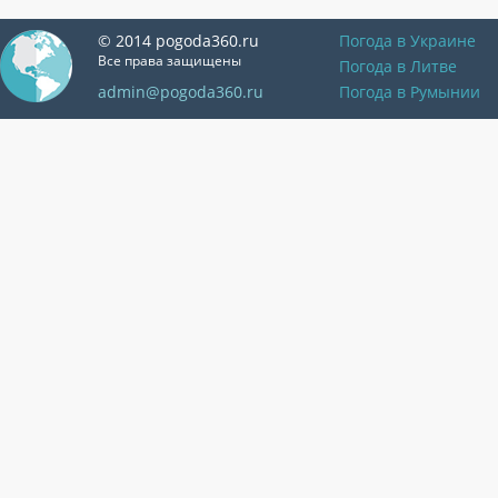
© 2014 pogoda360.ru
Погода в Украине
Все права защищены
Погода в Литве
admin@pogoda360.ru
Погода в Румынии