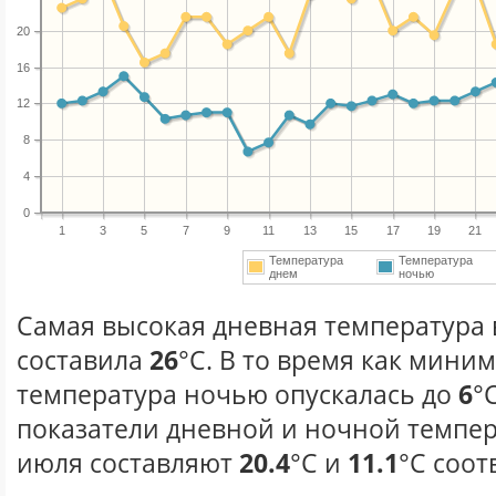
20
16
12
8
4
0
1
3
5
7
9
11
13
15
17
19
21
Температура
Температура
днем
ночью
Самая высокая дневная температура 
составила
26
°С. В то время как мини
температура ночью опускалась до
6
°
показатели дневной и ночной темпер
июля составляют
20.4
°С и
11.1
°С соот