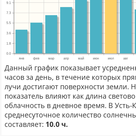
9.1
7.3
5.5
3.6
1.8
0.0
янв
фев
мар
апр
май
июн
июл
авг
Данный график показывает усреднен
часов за день, в течение которых п
лучи достигают поверхности земли. 
показатель влияют как длина световог
облачность в дневное время. В Усть-
среднесуточное количество солнечны
составляет:
10.0 ч.