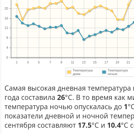
20
16
12
8
4
0
1
3
5
7
9
11
13
15
17
19
21
Температура
Температура
днем
ночью
Самая высокая дневная температура 
года составила
26
°С. В то время как
температура ночью опускалась до
1
°
показатели дневной и ночной темпер
сентября составляют
17.5
°С и
10.4
°С 