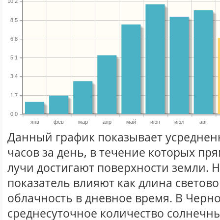
10.2
8.5
6.8
5.1
3.4
1.7
0.0
янв
фев
мар
апр
май
июн
июл
авг
Данный график показывает усреднен
часов за день, в течение которых п
лучи достигают поверхности земли. 
показатель влияют как длина световог
облачность в дневное время. В Черн
среднесуточное количество солнечны