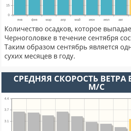
15
0
янв
фев
мар
апр
май
июн
июл
авг
Количество осадков, которое выпадае
Черноголовке в течение сентября со
Таким образом сентябрь является од
сухих месяцев в году.
СРЕДНЯЯ СКОРОСТЬ ВЕТРА В
М/С
4.4
3.7
3.1