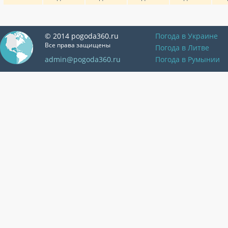
© 2014 pogoda360.ru
Погода в Украине
Все права защищены
Погода в Литве
admin@pogoda360.ru
Погода в Румынии