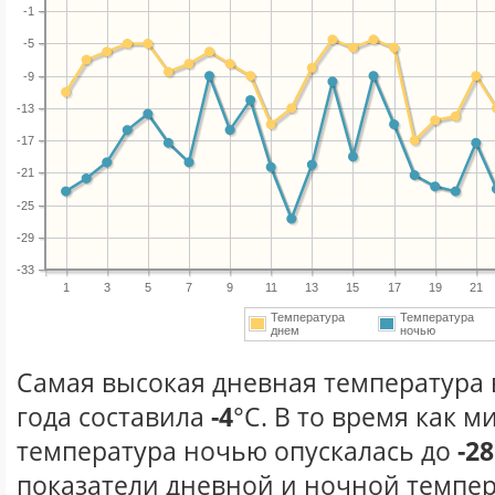
-1
-5
-9
-13
-17
-21
-25
-29
-33
1
3
5
7
9
11
13
15
17
19
21
Температура
Температура
днем
ночью
Самая высокая дневная температура 
года составила
-4
°С. В то время как 
температура ночью опускалась до
-28
показатели дневной и ночной темпер