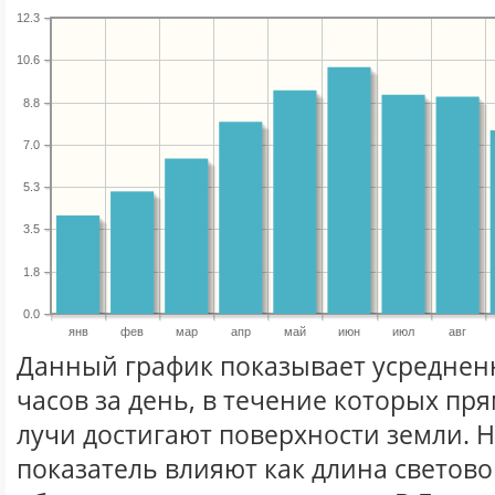
12.3
10.6
8.8
7.0
5.3
3.5
1.8
0.0
янв
фев
мар
апр
май
июн
июл
авг
Данный график показывает усреднен
часов за день, в течение которых п
лучи достигают поверхности земли. 
показатель влияют как длина световог