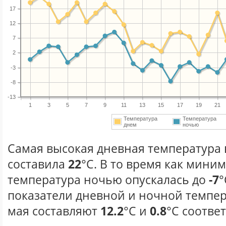
17
12
7
2
-3
-8
-13
1
3
5
7
9
11
13
15
17
19
21
Температура
Температура
днем
ночью
Самая высокая дневная температура в
составила
22
°С. В то время как мини
температура ночью опускалась до
-7
°
показатели дневной и ночной темпер
мая составляют
12.2
°С и
0.8
°С соотве