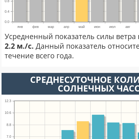
0.8
0.4
0.0
янв
фев
мар
апр
май
июн
июл
авг
Усредненный показатель силы ветра 
2.2 м./с.
Данный показатель относите
течение всего года.
СРЕДНЕСУТОЧНОЕ КОЛ
СОЛНЕЧНЫХ ЧАС
12.3
10.6
8.8
7.0