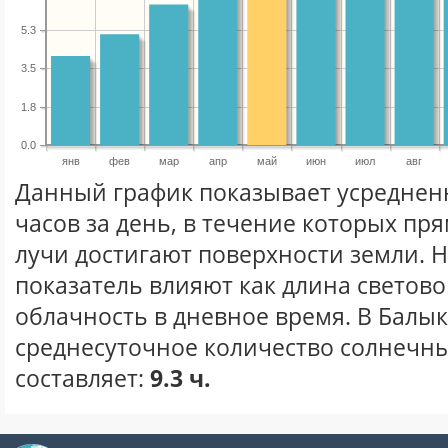
5.3
3.5
1.8
0.0
янв
фев
мар
апр
май
июн
июл
авг
Данный график показывает усреднен
часов за день, в течение которых п
лучи достигают поверхности земли. 
показатель влияют как длина световог
облачность в дневное время. В Балы
среднесуточное количество солнечны
составляет:
9.3 ч.