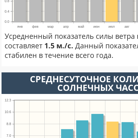
0.8
0.4
0.0
янв
фев
мар
апр
май
июн
июл
авг
Усредненный показатель силы ветра 
составляет
1.5 м./с.
Данный показате
стабилен в течение всего года.
СРЕДНЕСУТОЧНОЕ КОЛ
СОЛНЕЧНЫХ ЧАС
12.3
10.6
8.8
7.0