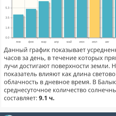
5.3
3.5
1.8
0.0
янв
фев
мар
апр
май
июн
июл
авг
Данный график показывает усреднен
часов за день, в течение которых п
лучи достигают поверхности земли. 
показатель влияют как длина световог
облачность в дневное время. В Балы
среднесуточное количество солнечны
составляет:
9.1 ч.