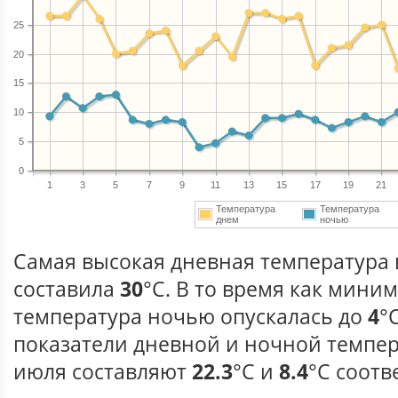
25
20
15
10
5
0
1
3
5
7
9
11
13
15
17
19
21
Температура
Температура
днем
ночью
Самая высокая дневная температура 
составила
30
°С. В то время как мини
температура ночью опускалась до
4
°
показатели дневной и ночной темпер
июля составляют
22.3
°С и
8.4
°С соотв