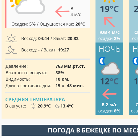
19
°C
В
4 м/с
Осадки:
5%
/ Ощущается как:
20°C
ЮВ 4 м/с
С
Восход:
04:44
/ Закат:
20:32
осадки
2%
ос
НОЧЬ
Н
Восход:
-
/ Закат:
19:27
Давление:
763 мм.рт.ст.
Влажность воздуха:
58%
12
°C
Видимость:
10 км.
Длина светового дня:
15 ч. 48 мин.
СРЕДНЯЯ ТЕМПЕРАТУРА
В 2 м/с
С
В августе:
20.9°C
13.4°C
осадки
8%
ос
ПОГОДА В БЕЖЕЦКЕ ПО МЕ