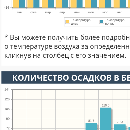
-14
янв
фев
мар
апр
май
июн
июл
авг
Температура
Температура
днем
ночью
* Вы можете получить более подро
о температуре воздуха за определен
кликнув на столбец с его значением.
КОЛИЧЕСТВО ОСАДКОВ В Б
144
126
110.3
108
90
81.7
79.3
72