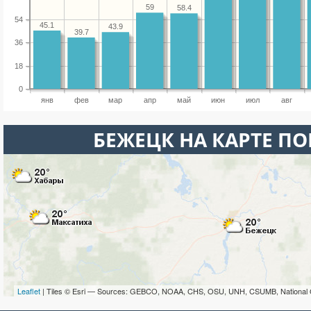
59
58.4
54
45.1
43.9
39.7
36
18
0
янв
фев
мар
апр
май
июн
июл
авг
БЕЖЕЦК НА КАРТЕ П
Leaflet
| Tiles © Esri — Sources: GEBCO, NOAA, CHS, OSU, UNH, CSUMB, National 