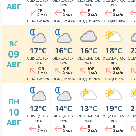
ОЩУЩАЕТСЯ:
ОЩУЩАЕТСЯ:
ОЩУЩАЕТСЯ:
ОЩУЩАЕТСЯ:
ОЩУ
АВГ
19°C
18°C
18°C
21°C
СВ
В
В
В
2 м/с
2 м/с
2 м/с
3 м/с
ОСАДКИ:
47%
ОСАДКИ:
43%
ОСАДКИ:
42%
ОСАДКИ:
10%
ОСА
ВС
17
°C
16
°C
16
°C
18
°C
2
09
ОЩУЩАЕТСЯ:
ОЩУЩАЕТСЯ:
ОЩУЩАЕТСЯ:
ОЩУЩАЕТСЯ:
ОЩУ
АВГ
17°C
16°C
16°C
18°C
ЮВ
ЮВ
ЮВ
ЮВ
1 м/с
2 м/с
1 м/с
2 м/с
ОСАДКИ:
11%
ОСАДКИ:
11%
ОСАДКИ:
26%
ОСАДКИ:
9%
ОСА
ПН
12
°C
14
°C
13
°C
19
°C
2
10
ОЩУЩАЕТСЯ:
ОЩУЩАЕТСЯ:
ОЩУЩАЕТСЯ:
ОЩУЩАЕТСЯ:
ОЩУ
АВГ
11°C
14°C
13°C
19°C
В
В
В
В
2 м/с
2 м/с
2 м/с
3 м/с