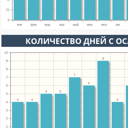
21
0
янв
фев
мар
апр
май
июн
июл
авг
КОЛИЧЕСТВО ДНЕЙ С О
10
9
9
8
7
7
6
6
5
5
5
4
4
4
4
3
2
1