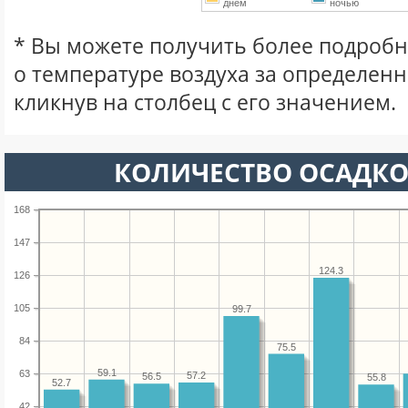
днем
ночью
* Вы можете получить более подро
о температуре воздуха за определен
кликнув на столбец с его значением.
КОЛИЧЕСТВО ОСАДКО
168
147
124.3
126
105
99.7
84
75.5
59.1
63
57.2
56.5
55.8
52.7
42