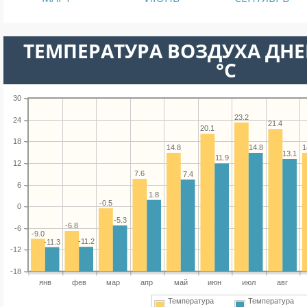
ТЕМПЕРАТУРА ВОЗДУХА ДНЕ
°C
30
23.2
24
21.4
20.1
18
14.8
14.8
1
13.1
11.9
12
7.6
7.4
6
1.8
-0.5
0
-5.3
-6.8
-6
-9.0
-11.2
-11.3
-12
-18
янв
фев
мар
апр
май
июн
июл
авг
Температура
Температура