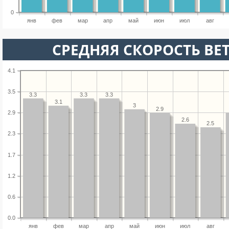
0
янв
фев
мар
апр
май
июн
июл
авг
СРЕДНЯЯ СКОРОСТЬ ВЕТ
4.1
3.5
3.3
3.3
3.3
3.1
3
2.9
2.9
2.6
2.5
2.3
1.7
1.2
0.6
0.0
янв
фев
мар
апр
май
июн
июл
авг