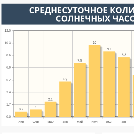
СРЕДНЕСУТОЧНОЕ КОЛ
СОЛНЕЧНЫХ ЧАС
12.0
10
10.3
9.1
8.3
8.6
7.5
6.9
4.9
5.2
3.4
2.1
1.7
1
0.7
0.0
янв
фев
мар
апр
май
июн
июл
авг