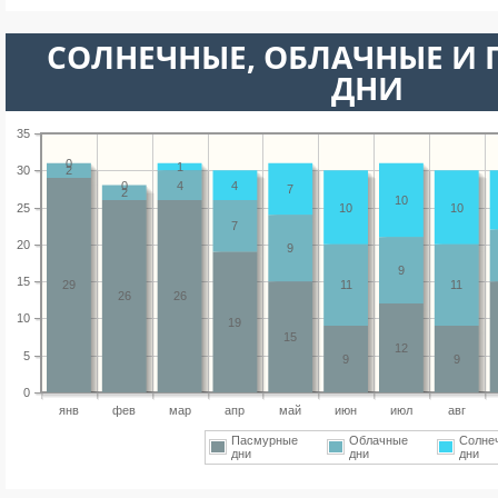
CОЛНЕЧНЫЕ, ОБЛАЧНЫЕ И
ДНИ
35
0
1
30
2
0
4
4
7
2
10
25
10
10
7
20
9
9
15
29
11
11
26
26
10
19
15
12
5
9
9
0
янв
фев
мар
апр
май
июн
июл
авг
Пасмурные
Облачные
Солне
дни
дни
дни