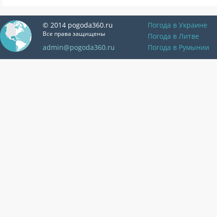
© 2014 pogoda360.ru
Погода в Украине
Все права защищены
Погода в Литве
admin@pogoda360.ru
Погода в Румынии