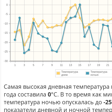
0
-5
-10
-15
-20
-25
-30
1
3
5
7
9
11
13
15
17
19
21
Температура
Температура
днем
ночью
Самая высокая дневная температура 
года составила
0
°С. В то время как 
температура ночью опускалась до
-25
показатели дневной и ночной темпер