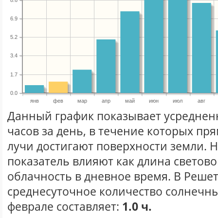
6.9
5.2
3.4
1.7
0.0
янв
фев
мар
апр
май
июн
июл
авг
Данный график показывает усреднен
часов за день, в течение которых п
лучи достигают поверхности земли. 
показатель влияют как длина световог
облачность в дневное время. В Реше
среднесуточное количество солнечны
феврале составляет:
1.0 ч.