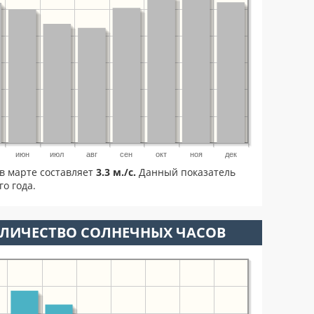
июн
июл
авг
сен
окт
ноя
дек
в марте составляет
3.3 м./с.
Данный показатель
о года.
ОЛИЧЕСТВО СОЛНЕЧНЫХ ЧАСОВ