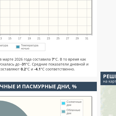
13
15
17
19
21
23
25
27
29
31
ратура
Температура
ночью
в марте 2026 года составила
7
°С. В то время как
скалась до
-31
°C. Средние показатели дневной и
 составляют
0.2
°С и
-4.1
°С соответственно.
РЕШ
на кар
ЧНЫЕ И ПАСМУРНЫЕ ДНИ, %
Солнечные
дни
Облачные
дни