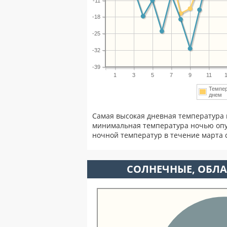
-11
-18
-25
-32
-39
1
3
5
7
9
11
Темпе
днем
Самая высокая дневная температура 
минимальная температура ночью опу
ночной температур в течение марта
CОЛНЕЧНЫЕ, ОБЛА