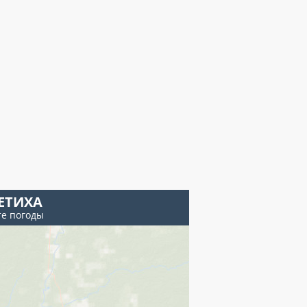
ЕТИХА
те погоды