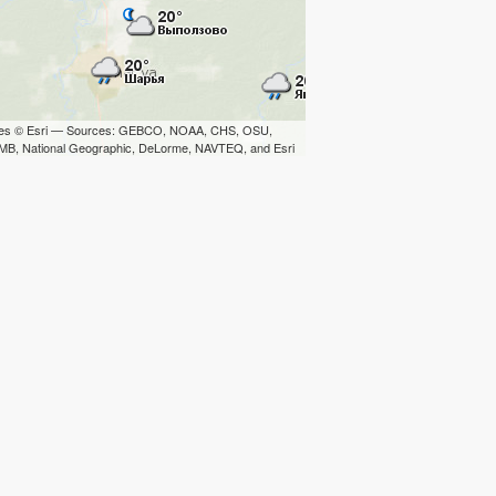
iles © Esri — Sources: GEBCO, NOAA, CHS, OSU,
B, National Geographic, DeLorme, NAVTEQ, and Esri