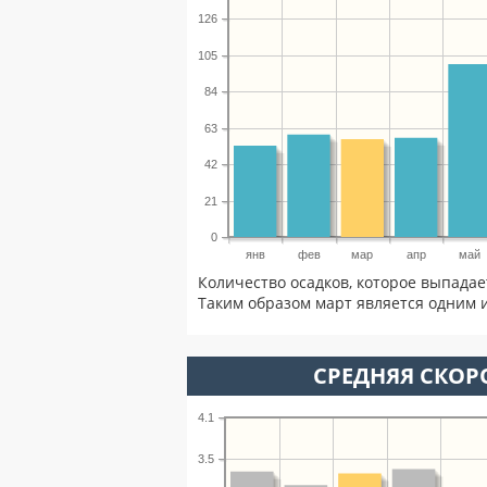
126
105
84
63
42
21
0
янв
фев
мар
апр
май
Количество осадков, которое выпадае
Таким образом март является одним и
СРЕДНЯЯ СКОРО
4.1
3.5