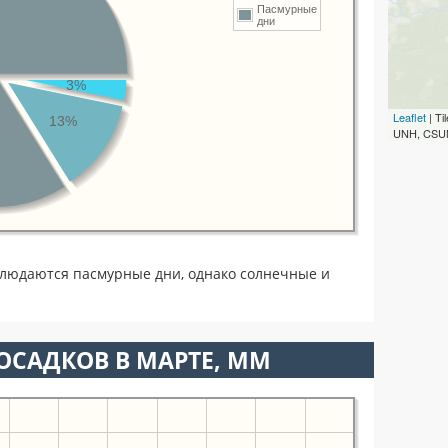
Пасмурные
дни
3%
Leaflet
| T
13%
UNH, CSUM
блюдаются пасмурные дни, однако солнечные и
ОСАДКОВ В МАРТЕ, ММ