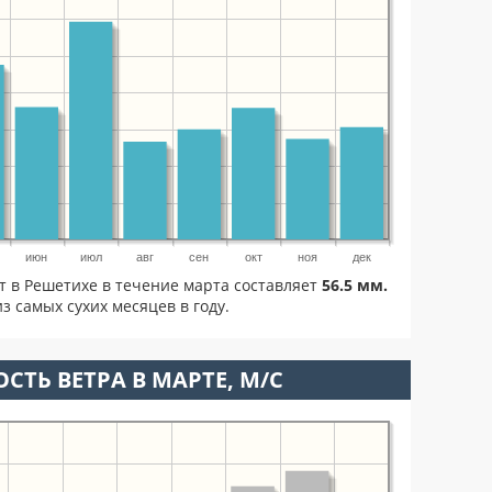
июн
июл
авг
сен
окт
ноя
дек
т в Решетихе в течение марта составляет
56.5 мм.
з самых сухих месяцев в году.
СТЬ ВЕТРА В МАРТЕ, М/С