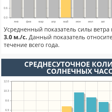
0.6
0.0
янв
фев
мар
апр
май
июн
июл
авг
Усредненный показатель силы ветра 
3.0 м./с.
Данный показатель относите
течение всего года.
СРЕДНЕСУТОЧНОЕ КОЛ
СОЛНЕЧНЫХ ЧАС
12.0
10.3
8.6
6.9