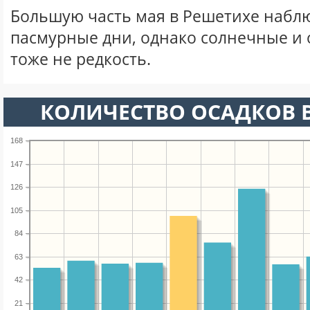
Большую часть мая в Решетихе набл
пасмурные дни, однако солнечные и
тоже не редкость.
КОЛИЧЕСТВО ОСАДКОВ В
168
147
126
105
84
63
42
21