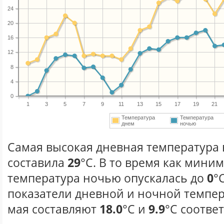
24
20
16
12
8
4
0
1
3
5
7
9
11
13
15
17
19
21
Температура
Температура
днем
ночью
Самая высокая дневная температура в
составила
29
°С. В то время как мини
температура ночью опускалась до
0
°
показатели дневной и ночной темпер
мая составляют
18.0
°С и
9.9
°С соотве