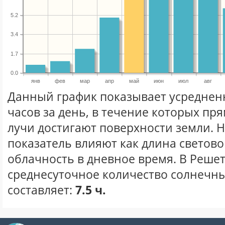
5.2
3.4
1.7
0.0
янв
фев
мар
апр
май
июн
июл
авг
Данный график показывает усреднен
часов за день, в течение которых п
лучи достигают поверхности земли. 
показатель влияют как длина световог
облачность в дневное время. В Реше
среднесуточное количество солнечны
составляет:
7.5 ч.