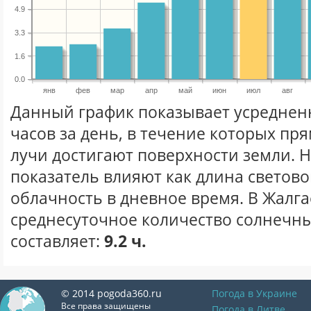
4.9
3.3
1.6
0.0
янв
фев
мар
апр
май
июн
июл
авг
Данный график показывает усреднен
часов за день, в течение которых п
лучи достигают поверхности земли. 
показатель влияют как длина световог
облачность в дневное время. В Жалга
среднесуточное количество солнечны
составляет:
9.2 ч.
© 2014 pogoda360.ru
Погода в Украине
Все права защищены
Погода в Литве