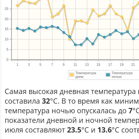
25
20
15
10
5
0
1
3
5
7
9
11
13
15
17
19
21
Температура
Температура
днем
ночью
Самая высокая дневная температура 
составила
32
°С. В то время как мини
температура ночью опускалась до
7
°
показатели дневной и ночной темпер
июля составляют
23.5
°С и
13.6
°С соот