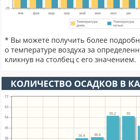
-25
янв
фев
мар
апр
май
июн
июл
авг
Температура
Температура
днем
ночью
* Вы можете получить более подро
о температуре воздуха за определен
кликнув на столбец с его значением.
КОЛИЧЕСТВО ОСАДКОВ В КА
72
63
55.2
55
54
45
36.8
35.9
36