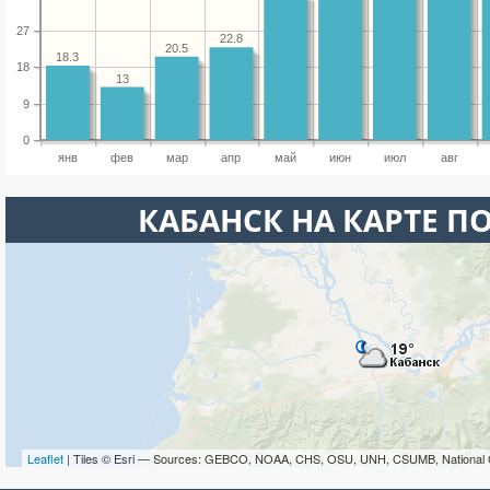
27
22.8
20.5
18.3
18
13
9
0
янв
фев
мар
апр
май
июн
июл
авг
КАБАНСК НА КАРТЕ П
Leaflet
| Tiles © Esri — Sources: GEBCO, NOAA, CHS, OSU, UNH, CSUMB, National 