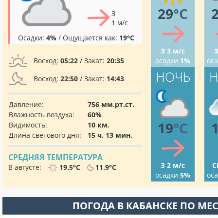
29
°C
З
1 м/с
Осадки:
4%
/ Ощущается как:
19°C
З 3 м/с
З
Восход:
05:22
/ Закат:
20:35
осадки
1%
ос
НОЧЬ
Н
Восход:
22:50
/ Закат:
14:43
Давление:
756 мм.рт.ст.
Влажность воздуха:
60%
19
°C
Видимость:
10 км.
Длина светового дня:
15 ч. 13 мин.
СРЕДНЯЯ ТЕМПЕРАТУРА
З 2 м/с
С
В августе:
19.5°C
11.9°C
осадки
5%
ос
ПОГОДА В КАБАНСКЕ ПО МЕ