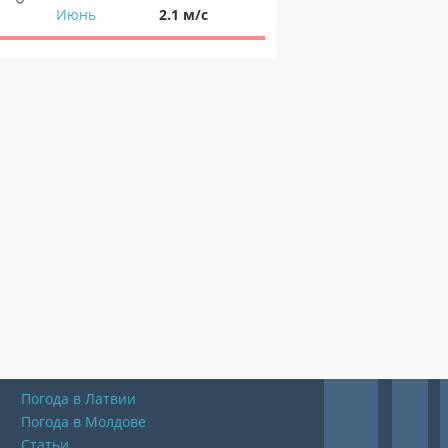
Июнь
2.1 м/с
Погода в Латвии
Погода в Молдове
Статьи