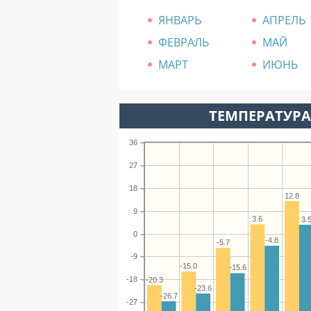
ЯНВАРЬ
АПРЕЛЬ
ФЕВРАЛЬ
МАЙ
МАРТ
ИЮНЬ
ТЕМПЕРАТУРА 
36
27
18
12.8
9
3.6
3.
0
-4.8
-5.7
-9
-15.0
-15.6
-18
-20.3
-23.6
-26.7
-27