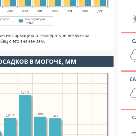
июн
июл
авг
сен
окт
ноя
дек
ратура
Температура
ночью
ую информацию о температуре воздуха за
С
бец с его значением.
ОСАДКОВ В МОГОЧЕ, ММ
С
170.2
108
104.4
С
103