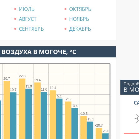
ИЮЛЬ
ОКТЯБРЬ
АВГУСТ
НОЯБРЬ
СЕНТЯБРЬ
ДЕКАБРЬ
ВОЗДУХА В МОГОЧЕ, °C
22.8
20.7
19.4
Подроб
13.9
В М
12.4
11.0
10.7
5.1
5
2.5
С
-3.4
-10.3
-15.1
-20.7
-25.6