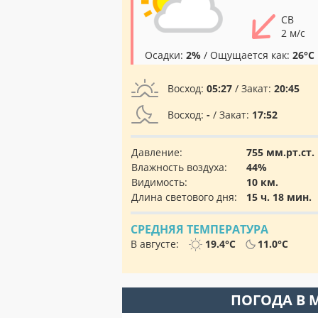
СВ
2 м/с
Осадки:
2%
/ Ощущается как:
26°C
Восход:
05:27
/ Закат:
20:45
Восход:
-
/ Закат:
17:52
Давление:
755 мм.рт.ст.
Влажность воздуха:
44%
Видимость:
10 км.
Длина светового дня:
15 ч. 18 мин.
СРЕДНЯЯ ТЕМПЕРАТУРА
В августе:
19.4°C
11.0°C
ПОГОДА В 