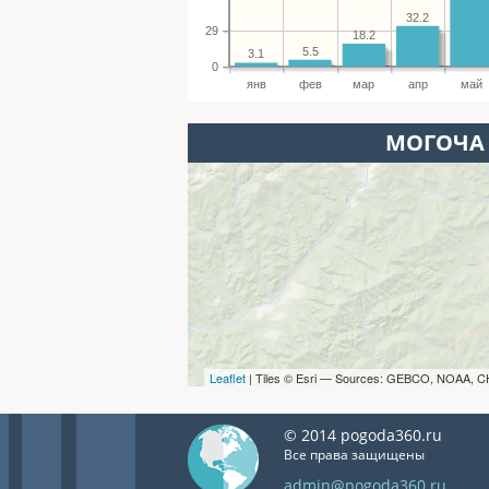
32.2
29
18.2
5.5
3.1
0
янв
фев
мар
апр
май
МОГОЧА 
Leaflet
| Tiles © Esri — Sources: GEBCO, NOAA, C
© 2014 pogoda360.ru
Все права защищены
admin@pogoda360.ru