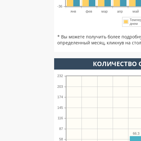
-36
янв
фев
мар
апр
май
Темпе
днем
* Вы можете получить более подробн
определенный месяц, кликнув на стол
КОЛИЧЕСТВО 
232
203
174
145
116
87
66.3
58