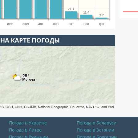
21.1
11.4
3.2
июн
июл
авг
сен
окт
ноя
дек
НА КАРТЕ ПОГОДЫ
HS, OSU, UNH, CSUMB, National Geographic, DeLorme, NAVTEQ, and Esri
Погода в Украине
Погода в Беларуси
Погода в Литве
Погода в Эстонии
Погода в Румынии
Погода в Болгарии