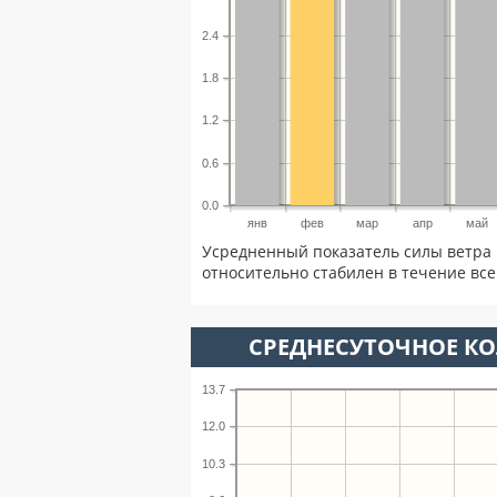
2.4
1.8
1.2
0.6
0.0
янв
фев
мар
апр
май
Усредненный показатель силы ветра 
относительно стабилен в течение всег
СРЕДНЕСУТОЧНОЕ К
13.7
12.0
10.3