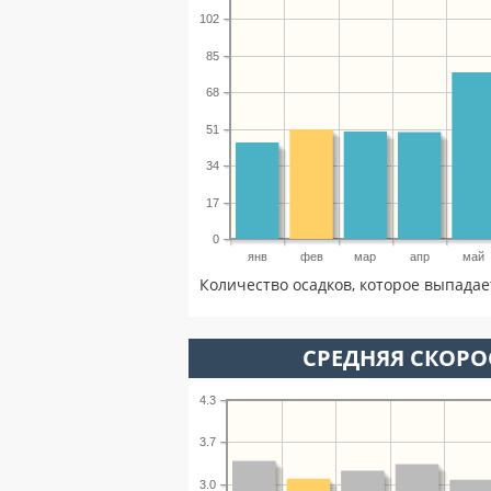
102
85
68
51
34
17
0
янв
фев
мар
апр
май
Количество осадков, которое выпадае
СРЕДНЯЯ СКОРОС
4.3
3.7
3.0