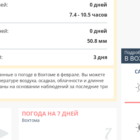
ей:
0 дней
7.4 - 10.5 часов
ней:
0 дней
50.8 мм
Подроб
:
3 дня
В В
С
нные о погоде в Вохтоме в феврале. Вы можете
ературе воздуха, осадках, облачности и длинне
таны на основании наблюдений за последние три
ПОГОДА НА 7 ДНЕЙ
Вохтома