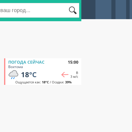
ПОГОДА СЕЙЧАС
15:00
Вохтома
18
°C
В
3 м/с
Ощущается как:
18°C
/ Осадки:
39%