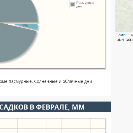
Пасмурные
дни
4%
Leaflet
| T
UNH, CSUM
томе пасмурные. Солнечные и облачные дни
САДКОВ В ФЕВРАЛЕ, ММ