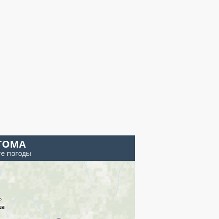
ТОМА
те погоды