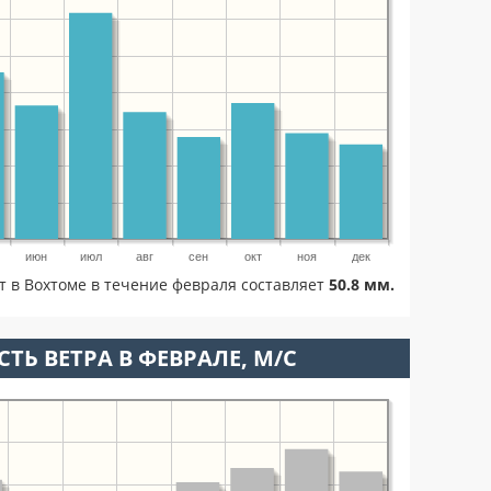
июн
июл
авг
сен
окт
ноя
дек
т в Вохтоме в течение февраля составляет
50.8 мм.
ТЬ ВЕТРА В ФЕВРАЛЕ, М/С