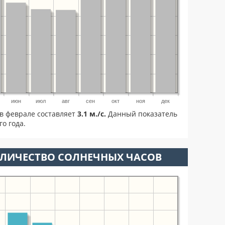
июн
июл
авг
сен
окт
ноя
дек
в феврале составляет
3.1 м./с.
Данный показатель
о года.
ОЛИЧЕСТВО СОЛНЕЧНЫХ ЧАСОВ