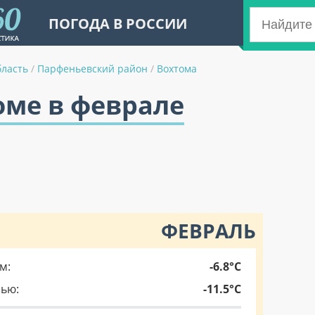
ПОГОДА В РОССИИ
бласть
/
Парфеньевский район
/
Вохтома
оме в феврале
ФЕВРАЛЬ
м:
-6.8°C
чью:
-11.5°C