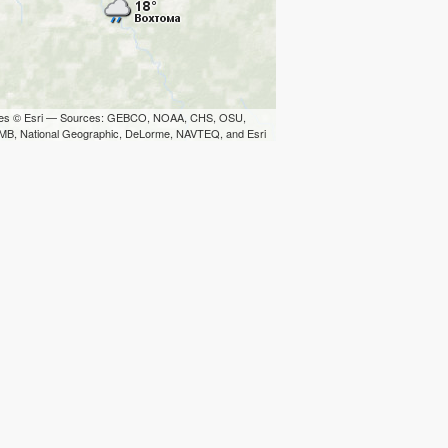
iles © Esri — Sources: GEBCO, NOAA, CHS, OSU,
B, National Geographic, DeLorme, NAVTEQ, and Esri