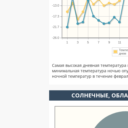
-13.0
-17.3
-21.7
-26.0
1
3
5
7
9
11
Темпе
дне
Самая высокая дневная температура 
минимальная температура ночью опу
ночной температур в течение февра
CОЛНЕЧНЫЕ, ОБЛА