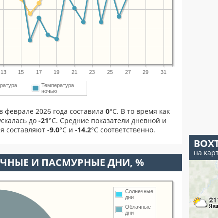
13
15
17
19
21
23
25
27
29
31
ратура
Температура
м
ночью
в феврале 2026 года составила
0
°С. В то время как
скалась до
-21
°C. Средние показатели дневной и
ля составляют
-9.0
°С и
-14.2
°С соответственно.
ВОХ
на кар
ЧНЫЕ И ПАСМУРНЫЕ ДНИ, %
Солнечные
дни
Облачные
дни