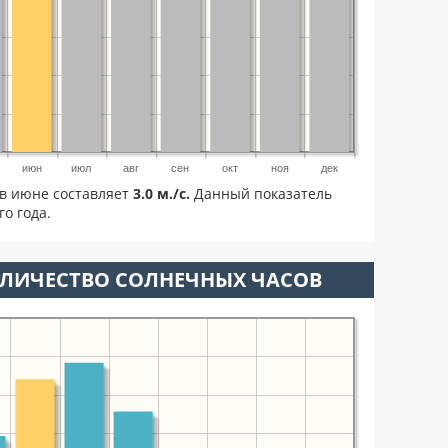
июн
июл
авг
сен
окт
ноя
дек
в июне составляет
3.0 м./с.
Данный показатель
о года.
ОЛИЧЕСТВО СОЛНЕЧНЫХ ЧАСОВ