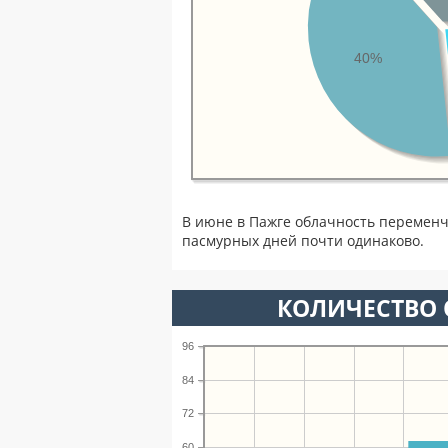
40%
В июне в Пажге облачность переменч
пасмурных дней почти одинаково.
КОЛИЧЕСТВО 
96
84
72
60