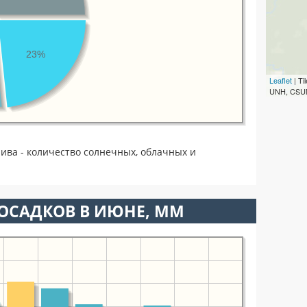
23%
Leaflet
| T
UNH, CSUM
ива - количество солнечных, облачных и
ОСАДКОВ В ИЮНЕ, ММ