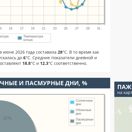
3
15
17
19
21
23
25
27
29
31
атура
Температура
ночью
в июне 2026 года составила
28
°С. В то время как
скалась до
6
°C. Средние показатели дневной и
составляют
18.8
°С и
12.3
°С соответственно.
ЧНЫЕ И ПАСМУРНЫЕ ДНИ, %
ПАЖ
на кар
Солнечные
дни
Облачные
дни
37%
Пасмурные
дни