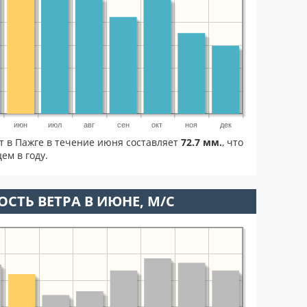
июн
июл
авг
сен
окт
ноя
дек
т в Пажге в течение июня составляет
72.7 мм.
, что
м в году.
ОСТЬ ВЕТРА В ИЮНЕ, М/С