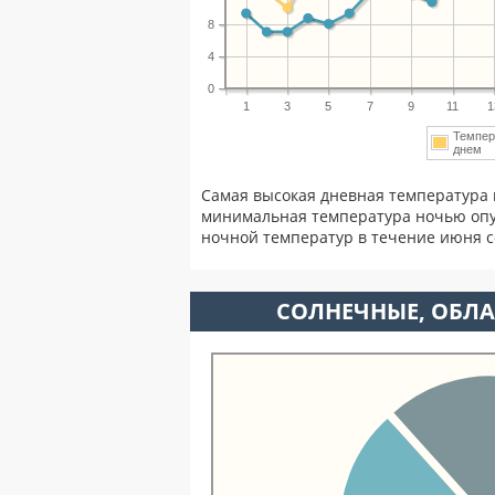
8
4
0
1
3
5
7
9
11
1
Темпер
днем
Самая высокая дневная температура 
минимальная температура ночью опу
ночной температур в течение июня 
CОЛНЕЧНЫЕ, ОБЛА