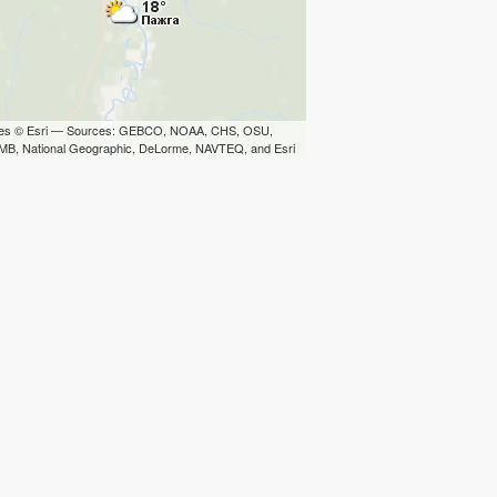
iles © Esri — Sources: GEBCO, NOAA, CHS, OSU,
B, National Geographic, DeLorme, NAVTEQ, and Esri