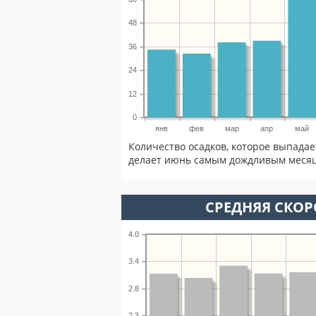
48
36
24
12
0
янв
фев
мар
апр
май
Количество осадков, которое выпадае
делает июнь самым дождливым месяце
СРЕДНЯЯ СКОР
4.0
3.4
2.8
2.3