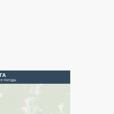
ГА
те погоды