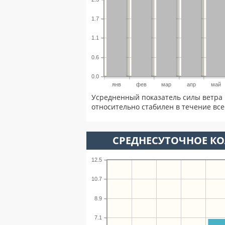
1.7
1.1
0.6
0.0
янв
фев
мар
апр
май
Усредненный показатель силы ветра 
относительно стабилен в течение всег
СРЕДНЕСУТОЧНОЕ К
12.5
10.7
8.9
7.1