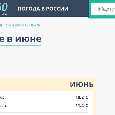
ПОГОДА В РОССИИ
динский район
/
Пажга
е в июне
ИЮНЬ
м:
18.2°C
чью:
11.4°C