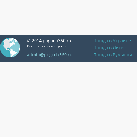
© 2014 pogoda360.ru
Погода в Украине
Все права защищены
Погода в Литве
admin@pogoda360.ru
Погода в Румынии