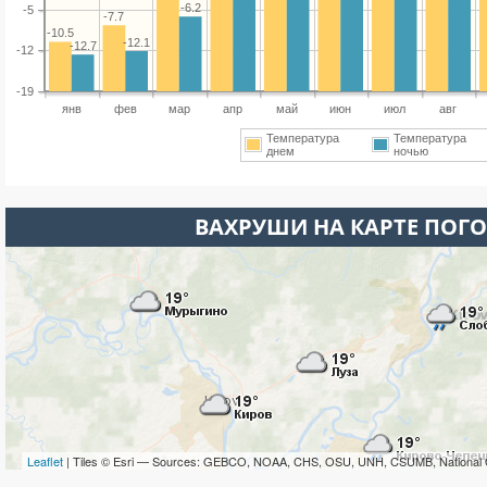
-6.2
-5
-7.7
-10.5
-12.1
-12.7
-12
-19
янв
фев
мар
апр
май
июн
июл
авг
Температура
Температура
днем
ночью
ВАХРУШИ НА КАРТЕ ПОГ
Leaflet
| Tiles © Esri — Sources: GEBCO, NOAA, CHS, OSU, UNH, CSUMB, National 