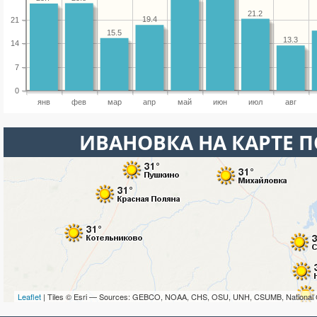
21.2
19.4
21
15.5
13.3
14
7
0
янв
фев
мар
апр
май
июн
июл
авг
ИВАНОВКА НА КАРТЕ 
Leaflet
| Tiles © Esri — Sources: GEBCO, NOAA, CHS, OSU, UNH, CSUMB, National 