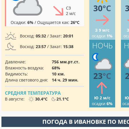
30
°C
СЗ
2 м/с
Осадки:
6%
/ Ощущается как:
26°C
З 9 м/с
З
Восход:
05:32
/ Закат:
20:01
осадки
1%
ос
НОЧЬ
Н
Восход:
23:57
/ Закат:
15:38
Давление:
756 мм.рт.ст.
Влажность воздуха:
68%
23
°C
Видимость:
10 км.
Длина светового дня:
14 ч. 29 мин.
СРЕДНЯЯ ТЕМПЕРАТУРА
Ю 2 м/с
Ю
В августе:
30.4°C
21.1°C
осадки
6%
ос
ПОГОДА В ИВАНОВКЕ ПО МЕ