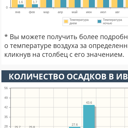
1.7
1.6
0
янв
фев
мар
апр
май
июн
июл
авг
Температура
Температура
днем
ночью
* Вы можете получить более подро
о температуре воздуха за определен
кликнув на столбец с его значением.
КОЛИЧЕСТВО ОСАДКОВ В И
56
49
43.6
42
35
27.6
28
25.8
25.7