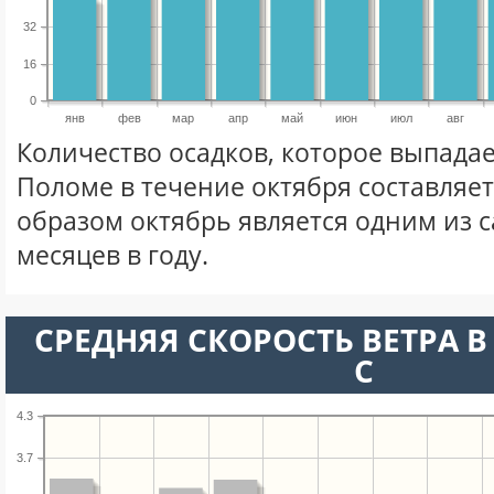
32
16
0
янв
фев
мар
апр
май
июн
июл
авг
Количество осадков, которое выпадае
Поломе в течение октября составляе
образом октябрь является одним из 
месяцев в году.
СРЕДНЯЯ СКОРОСТЬ ВЕТРА В 
С
4.3
3.7