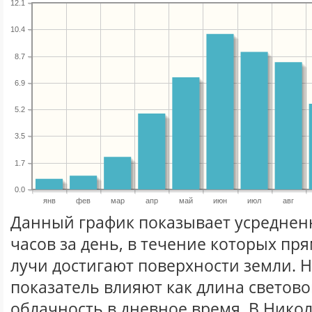
12.1
10.4
8.7
6.9
5.2
3.5
1.7
0.0
янв
фев
мар
апр
май
июн
июл
авг
Данный график показывает усреднен
часов за день, в течение которых п
лучи достигают поверхности земли. 
показатель влияют как длина световог
облачность в дневное время. В Нико