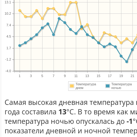
13.1
10.2
7.4
4.5
1.7
-1.2
-4.0
1
3
5
7
9
11
13
15
17
19
21
Температура
Температура
днем
ночью
Самая высокая дневная температура 
года составила
13
°С. В то время как
температура ночью опускалась до
-1
°
показатели дневной и ночной темпер