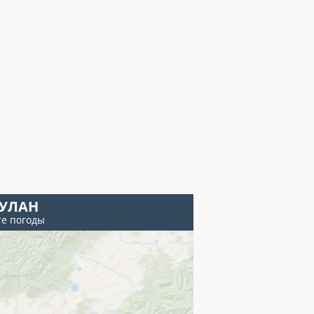
УЛАН
те погоды