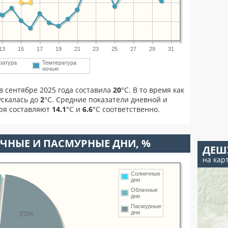
13
15
17
19
21
23
25
27
29
31
ратура
Температура
м
ночью
в сентябре 2025 года составила
20
°С. В то время как
скалась до
2
°C. Средние показатели дневной и
бря составляют
14.1
°С и
6.6
°С соответственно.
ЧНЫЕ И ПАСМУРНЫЕ ДНИ, %
ДЕШ
на кар
Солнечные
дни
Облачные
дни
Пасмурные
дни
23%