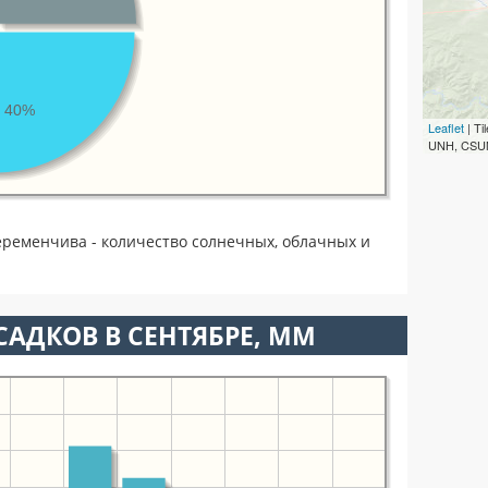
40%
Leaflet
| T
UNH, CSUM
еременчива - количество солнечных, облачных и
АДКОВ В СЕНТЯБРЕ, ММ