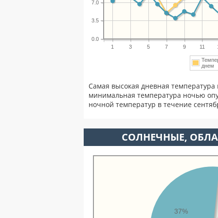
7.0
3.5
0.0
1
3
5
7
9
11
Темпе
дне
Самая высокая дневная температура 
минимальная температура ночью опу
ночной температур в течение сентя
CОЛНЕЧНЫЕ, ОБЛА
37%