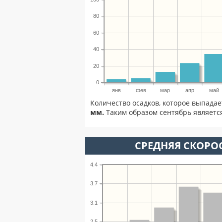
80
60
40
20
0
янв
фев
мар
апр
май
Количество осадков, которое выпадае
мм.
Таким образом сентябрь является
СРЕДНЯЯ СКОРОС
4.4
3.7
3.1
2.5