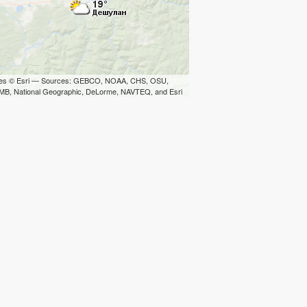
iles © Esri — Sources: GEBCO, NOAA, CHS, OSU,
B, National Geographic, DeLorme, NAVTEQ, and Esri