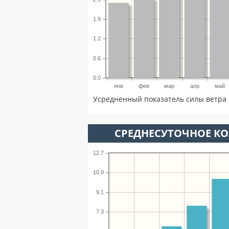
1.9
1.2
0.6
0.0
янв
фев
мар
апр
май
Усредненный показатель силы ветра 
СРЕДНЕСУТОЧНОЕ К
12.7
10.9
9.1
7.3