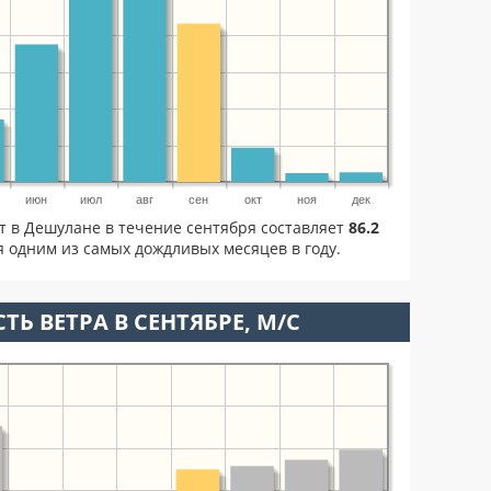
июн
июл
авг
сен
окт
ноя
дек
т в Дешулане в течение сентября составляет
86.2
 одним из самых дождливых месяцев в году.
ТЬ ВЕТРА В СЕНТЯБРЕ, М/С