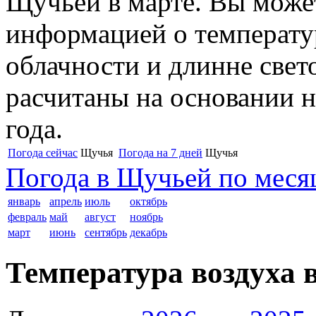
Щучьей в марте. Вы может
информацией о температур
облачности и длинне свет
расчитаны на основании н
года.
Погода сейчас
Щучья
Погода на 7 дней
Щучья
Погода в Щучьей по меся
январь
апрель
июль
октябрь
февраль
май
август
ноябрь
март
июнь
сентябрь
декабрь
Температура воздуха в