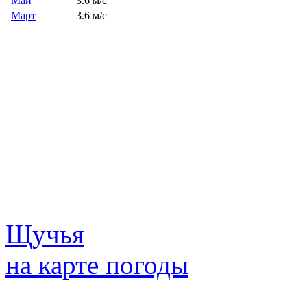
Май
3.6 м/с
Март
3.6 м/с
Щучья
на карте погоды