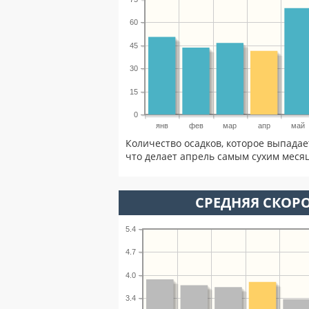
60
45
30
15
0
янв
фев
мар
апр
май
Количество осадков, которое выпадае
что делает апрель самым сухим месяц
СРЕДНЯЯ СКОРО
5.4
4.7
4.0
3.4