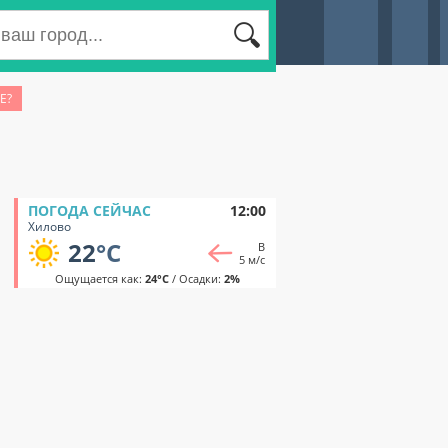
Е?
ПОГОДА СЕЙЧАС
12:00
Хилово
22
°C
В
5 м/с
Ощущается как:
24°C
/ Осадки:
2%