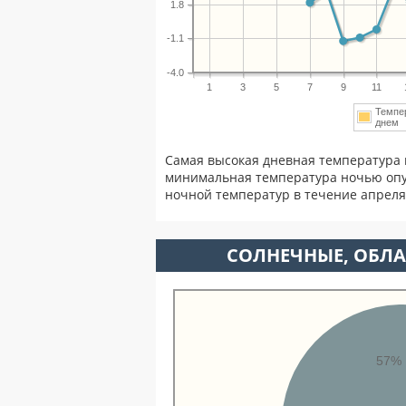
1.8
-1.1
-4.0
1
3
5
7
9
11
Темпе
дне
Самая высокая дневная температура 
минимальная температура ночью опу
ночной температур в течение апрел
CОЛНЕЧНЫЕ, ОБЛА
57%