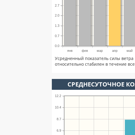
2.7
2.0
1.3
0.7
0.0
янв
фев
мар
апр
май
Усредненный показатель силы ветра 
относительно стабилен в течение всег
СРЕДНЕСУТОЧНОЕ К
12.2
10.4
8.7
6.9