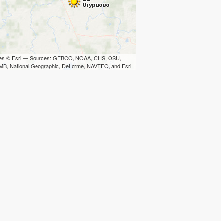
iles © Esri — Sources: GEBCO, NOAA, CHS, OSU,
B, National Geographic, DeLorme, NAVTEQ, and Esri