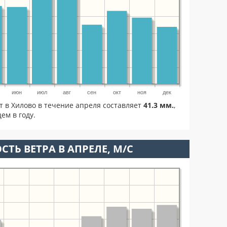
июн
июл
авг
сен
окт
ноя
дек
т в Хилово в течение апреля составляет
41.3 мм.
,
ем в году.
СТЬ ВЕТРА В АПРЕЛЕ, М/С