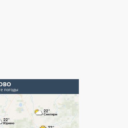
ОВО
те погоды