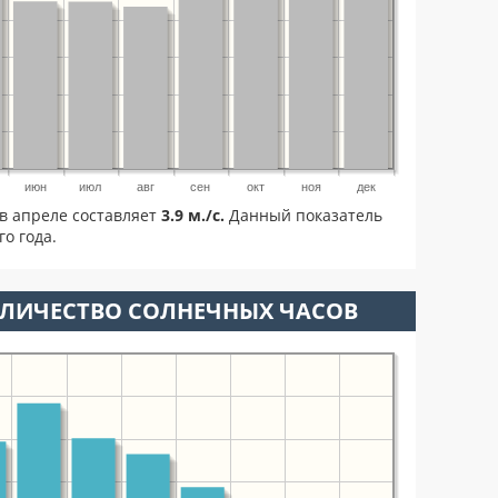
июн
июл
авг
сен
окт
ноя
дек
в апреле составляет
3.9 м./с.
Данный показатель
о года.
ОЛИЧЕСТВО СОЛНЕЧНЫХ ЧАСОВ