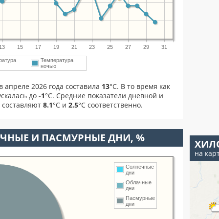
13
15
17
19
21
23
25
27
29
31
ратура
Температура
м
ночью
в апреле 2026 года составила
13
°С. В то время как
скалась до
-1
°C. Средние показатели дневной и
я составляют
8.1
°С и
2.5
°С соответственно.
ЧНЫЕ И ПАСМУРНЫЕ ДНИ, %
ХИЛ
на кар
Солнечные
дни
Облачные
дни
Пасмурные
дни