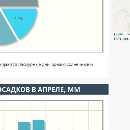
17%
Leaflet
| T
UNH, CSUM
юдаются пасмурные дни, однако солнечные и
САДКОВ В АПРЕЛЕ, ММ