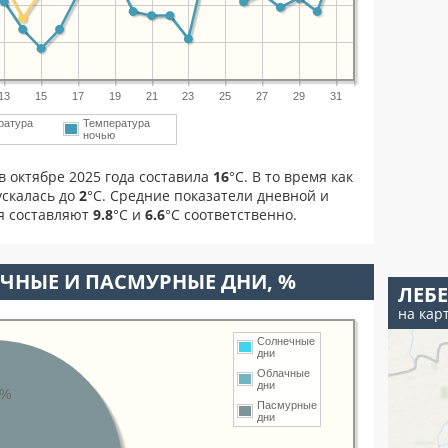
13
15
17
19
21
23
25
27
29
31
ратура
Температура
м
ночью
в октябре 2025 года составила
16
°С. В то время как
скалась до
2
°C. Средние показатели дневной и
я составляют
9.8
°С и
6.6
°С соответственно.
ЧНЫЕ И ПАСМУРНЫЕ ДНИ, %
ЛЕБ
на кар
Солнечные
дни
Облачные
дни
8%
Пасмурные
дни