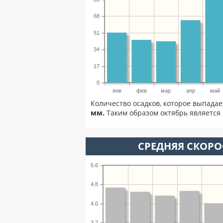
68
51
34
17
0
янв
фев
мар
апр
май
Количество осадков, которое выпадае
мм.
Таким образом октябрь является 
СРЕДНЯЯ СКОРОС
5.6
4.8
4.0
3.2