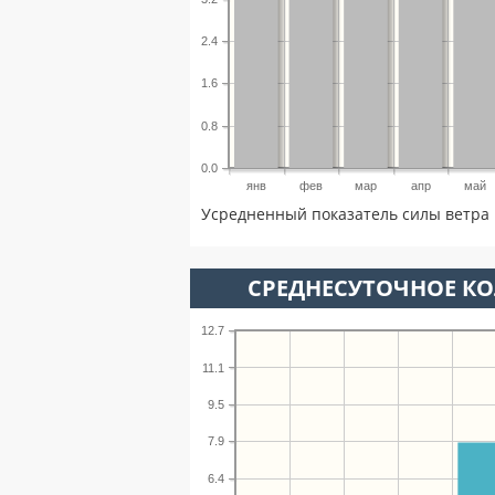
2.4
1.6
0.8
0.0
янв
фев
мар
апр
май
Усредненный показатель силы ветра 
СРЕДНЕСУТОЧНОЕ К
12.7
11.1
9.5
7.9
6.4