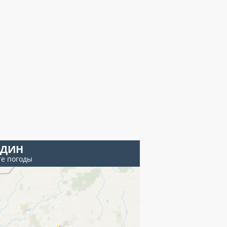
ЕДИН
те погоды