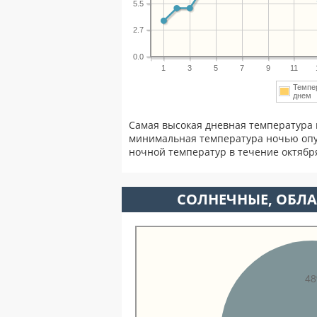
5.5
2.7
0.0
1
3
5
7
9
11
Темпе
дне
Самая высокая дневная температура 
минимальная температура ночью опу
ночной температур в течение октябр
CОЛНЕЧНЫЕ, ОБЛА
4