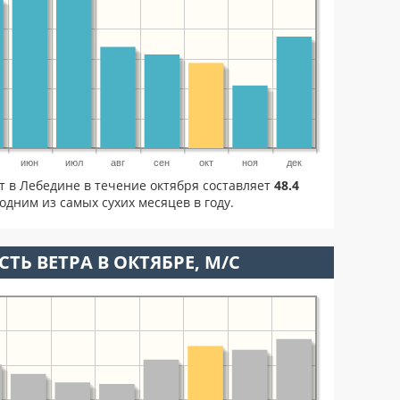
июн
июл
авг
сен
окт
ноя
дек
т в Лебедине в течение октября составляет
48.4
одним из самых сухих месяцев в году.
ТЬ ВЕТРА В ОКТЯБРЕ, М/С