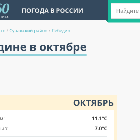
ПОГОДА В РОССИИ
сть
/
Суражский район
/
Лебедин
дине в октябре
ОКТЯБРЬ
м:
11.1°C
чью:
7.0°C