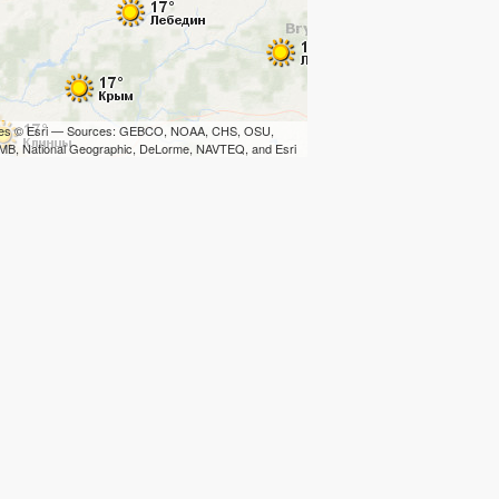
iles © Esri — Sources: GEBCO, NOAA, CHS, OSU,
B, National Geographic, DeLorme, NAVTEQ, and Esri