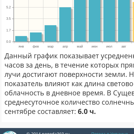
5.2
3.5
1.7
0.0
янв
фев
мар
апр
май
июн
июл
авг
Данный график показывает усреднен
часов за день, в течение которых п
лучи достигают поверхности земли. 
показатель влияют как длина световог
облачность в дневное время. В Суще
среднесуточное количество солнечны
сентябре составляет:
6.0 ч.
© 2014 pogoda360.ru
Погода в Украине