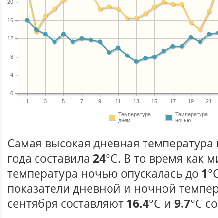
20
16
12
8
4
0
1
3
5
7
9
11
13
15
17
19
21
Температура
Температура
днем
ночью
Самая высокая дневная температура 
года составила
24
°С. В то время как
температура ночью опускалась до
1
°
показатели дневной и ночной темпер
сентября составляют
16.4
°С и
9.7
°С с